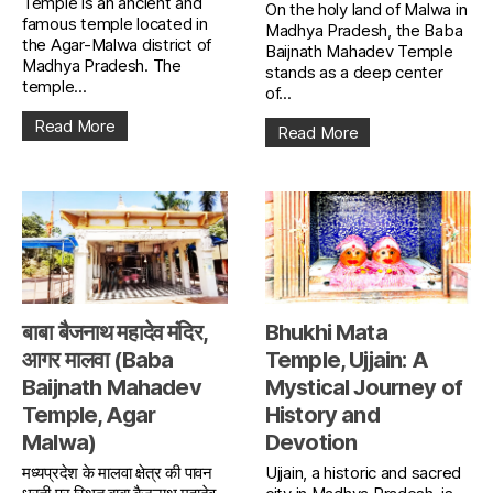
Temple is an ancient and
On the holy land of Malwa in
famous temple located in
Madhya Pradesh, the Baba
the Agar-Malwa district of
Baijnath Mahadev Temple
Madhya Pradesh. The
stands as a deep center
temple...
of...
Read More
Read More
बाबा बैजनाथ महादेव मंदिर,
Bhukhi Mata
आगर मालवा (Baba
Temple, Ujjain: A
Baijnath Mahadev
Mystical Journey of
Temple, Agar
History and
Malwa)
Devotion
मध्यप्रदेश के मालवा क्षेत्र की पावन
Ujjain, a historic and sacred