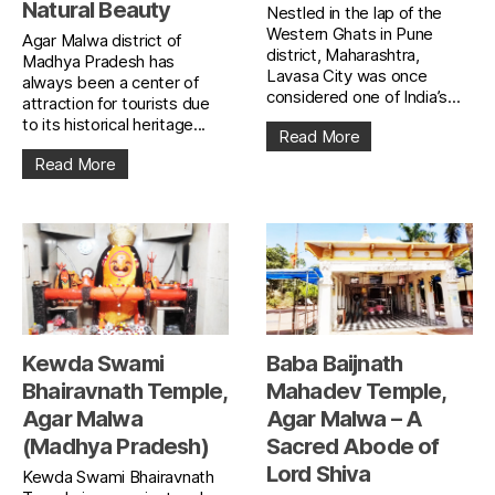
Natural Beauty
Nestled in the lap of the
Western Ghats in Pune
Agar Malwa district of
district, Maharashtra,
Madhya Pradesh has
Lavasa City was once
always been a center of
considered one of India’s...
attraction for tourists due
to its historical heritage...
Read More
Read More
Kewda Swami
Baba Baijnath
Bhairavnath Temple,
Mahadev Temple,
Agar Malwa
Agar Malwa – A
(Madhya Pradesh)
Sacred Abode of
Lord Shiva
Kewda Swami Bhairavnath