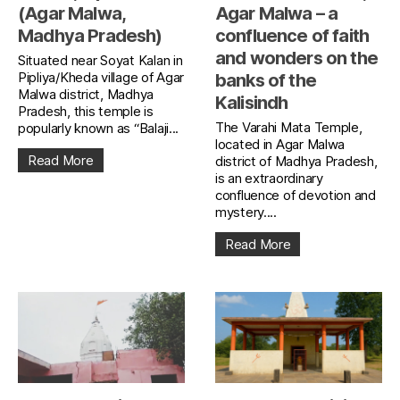
(Agar Malwa,
Agar Malwa – a
Madhya Pradesh)
confluence of faith
and wonders on the
Situated near Soyat Kalan in
Pipliya/Kheda village of Agar
banks of the
Malwa district, Madhya
Kalisindh
Pradesh, this temple is
The Varahi Mata Temple,
popularly known as “Balaji...
located in Agar Malwa
Read More
district of Madhya Pradesh,
is an extraordinary
confluence of devotion and
mystery....
Read More