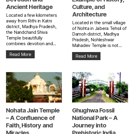
Ancient Heritage
Culture, and
Architecture
Located a few kilometers
away from Rithi in Katni
Located in the small village
district, Madhya Pradesh,
of Nohta in Jabera Tehsil of
the Nandchand Shiva
Damoh district, Madhya
Temple beautifully
Pradesh, Nohleshwar
combines devotion and...
Mahadev Temple is not...
Read More
Read More
Nohata Jain Temple
Ghughwa Fossil
– A Confluence of
National Park – A
Faith, History and
Journey into
Miracles
Prehistoric India