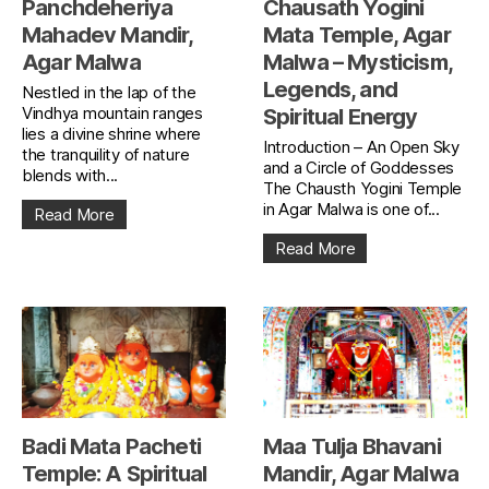
Panchdeheriya
Chausath Yogini
Mahadev Mandir,
Mata Temple, Agar
Agar Malwa
Malwa – Mysticism,
Legends, and
Nestled in the lap of the
Vindhya mountain ranges
Spiritual Energy
lies a divine shrine where
Introduction – An Open Sky
the tranquility of nature
and a Circle of Goddesses
blends with...
The Chausth Yogini Temple
in Agar Malwa is one of...
Read More
Read More
Badi Mata Pacheti
Maa Tulja Bhavani
Temple: A Spiritual
Mandir, Agar Malwa