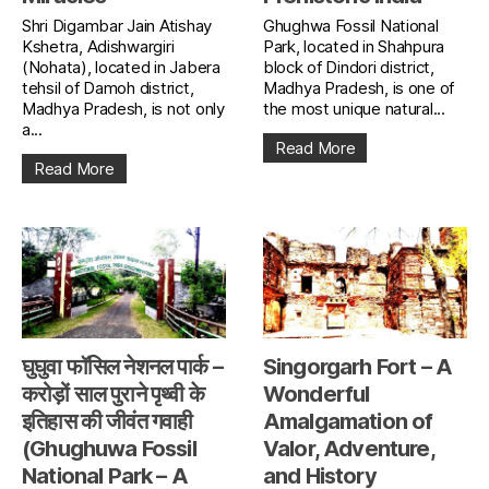
Shri Digambar Jain Atishay
Ghughwa Fossil National
Kshetra, Adishwargiri
Park, located in Shahpura
(Nohata), located in Jabera
block of Dindori district,
tehsil of Damoh district,
Madhya Pradesh, is one of
Madhya Pradesh, is not only
the most unique natural...
a...
Read More
Read More
घुघुवा फॉसिल नेशनल पार्क –
Singorgarh Fort – A
करोड़ों साल पुराने पृथ्वी के
Wonderful
इतिहास की जीवंत गवाही
Amalgamation of
(Ghughuwa Fossil
Valor, Adventure,
National Park – A
and History