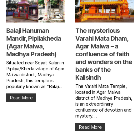
Balaji Hanuman
The mysterious
Mandir, Pipliakheda
Varahi Mata Dham,
(Agar Malwa,
Agar Malwa – a
Madhya Pradesh)
confluence of faith
and wonders on the
Situated near Soyat Kalan in
Pipliya/Kheda village of Agar
banks of the
Malwa district, Madhya
Kalisindh
Pradesh, this temple is
The Varahi Mata Temple,
popularly known as “Balaji...
located in Agar Malwa
Read More
district of Madhya Pradesh,
is an extraordinary
confluence of devotion and
mystery....
Read More