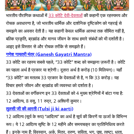
भारतीय पौराणिक कथाओं में
33 कोटि देवी-देवताओं
की कहानी एक रहस्यमय और
रोचक अवधारणा है, जो भारतीय धार्मिक और दार्शनिक दृष्टिकोण को गहराई से
समझने का अवसर देती है। यह कहानी केवल धार्मिक आस्था तक सीमित नहीं है,
बल्कि प्रकृति, ब्रह्मांड और मानव जीवन के साथ हमारे संबंधों को भी दर्शाती है।
आइए इसे विस्तार से और रोचक तरीके से समझते हैं।
गणेश गायत्री मंत्र (Ganesh Gayatri Mantra)
33 कोटि का रहस्य सबसे पहले, “33 कोटि” शब्द को समझना ज़रूरी है। कोटि
का पहला अर्थ है प्रकार या श्रेणी। दूसरा अर्थ है करोड़ (10 मिलियन)। यहाँ
“33 कोटि” का मतलब 33 प्रकार के देवताओं से है, न कि 33 करोड़। यह
विचार हमारे जीवन और ब्रह्मांड की व्यवस्था को दर्शाता है।
33 देवताओं का वर्गीकरण इन 33 देवताओं को 4 मुख्य श्रेणियों में बांटा गया है:
12 आदित्य, 8 वसु, 11 रुद्र, 2 अश्विनी कुमार।
तुलसी जी की आरती (Tulsi ji ki aarti)
12 आदित्य (सूर्य के रूप) “आदित्य” का अर्थ है सूर्य की किरणें या ऊर्जा के विभिन्न
रूप। ये 12 आदित्य सृष्टि के 12 महीने और समयचक्र का प्रतिनिधित्व करते
हैं। इनके नाम हैं: विवस्वान, अर्क, मित्र, वरुण, सविता, भग, पूषा, त्वष्टा, धाता,