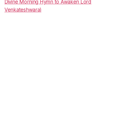
Divine Morning Hymn to Awaken Lord
Venkateshwara)