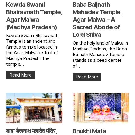
Kewda Swami
Baba Baijnath
Bhairavnath Temple,
Mahadev Temple,
Agar Malwa
Agar Malwa – A
(Madhya Pradesh)
Sacred Abode of
Lord Shiva
Kewda Swami Bhairavnath
Temple is an ancient and
On the holy land of Malwa in
famous temple located in
Madhya Pradesh, the Baba
the Agar-Malwa district of
Baijnath Mahadev Temple
Madhya Pradesh. The
stands as a deep center
temple...
of...
Read More
Read More
बाबा बैजनाथ महादेव मंदिर,
Bhukhi Mata