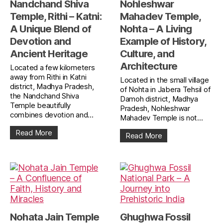
Nandchand Shiva
Nohleshwar
Temple, Rithi – Katni:
Mahadev Temple,
A Unique Blend of
Nohta – A Living
Devotion and
Example of History,
Ancient Heritage
Culture, and
Architecture
Located a few kilometers
away from Rithi in Katni
Located in the small village
district, Madhya Pradesh,
of Nohta in Jabera Tehsil of
the Nandchand Shiva
Damoh district, Madhya
Temple beautifully
Pradesh, Nohleshwar
combines devotion and...
Mahadev Temple is not...
Read More
Read More
Nohata Jain Temple
Ghughwa Fossil