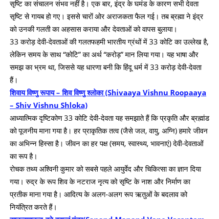
सृष्टि का संचालन संभव नहीं है। एक बार, इंद्र के घमंड के कारण सभी देवता
सृष्टि से गायब हो गए। इससे चारों ओर अराजकता फैल गई। तब ब्रह्मा ने इंद्र
को उनकी गलती का अहसास कराया और देवताओं को वापस बुलाया।
33 करोड़ देवी-देवताओं की गलतफहमी भारतीय ग्रंथों में 33 कोटि का उल्लेख है,
लेकिन समय के साथ “कोटि” का अर्थ “करोड़” मान लिया गया। यह भाषा और
समझ का भ्रम था, जिससे यह धारणा बनी कि हिंदू धर्म में 33 करोड़ देवी-देवता
हैं।
शिवाय विष्णु रूपाय – शिव विष्णु श्लोका (Shivaaya Vishnu Roopaaya
– Shiv Vishnu Shloka)
आध्यात्मिक दृष्टिकोण 33 कोटि देवी-देवता यह समझाते हैं कि प्रकृति और ब्रह्मांड
को पूजनीय माना गया है। हर प्राकृतिक तत्व (जैसे जल, वायु, अग्नि) हमारे जीवन
का अभिन्न हिस्सा है। जीवन का हर पक्ष (समय, स्वास्थ्य, भावनाएं) देवी-देवताओं
का रूप है।
रोचक तथ्य अश्विनी कुमार को सबसे पहले आयुर्वेद और चिकित्सा का ज्ञान दिया
गया। रुद्र के रूप शिव के नटराज नृत्य को सृष्टि के नाश और निर्माण का
प्रतीक माना गया है। आदित्य के अलग-अलग रूप ऋतुओं के बदलाव को
नियंत्रित करते हैं।