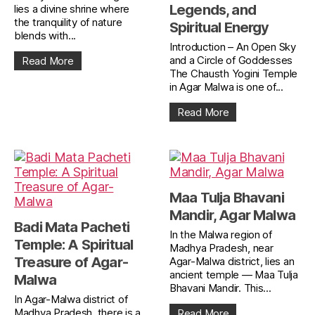
Legends, and
lies a divine shrine where
the tranquility of nature
Spiritual Energy
blends with...
Introduction – An Open Sky
and a Circle of Goddesses
Read More
The Chausth Yogini Temple
in Agar Malwa is one of...
Read More
Maa Tulja Bhavani
Mandir, Agar Malwa
Badi Mata Pacheti
In the Malwa region of
Temple: A Spiritual
Madhya Pradesh, near
Treasure of Agar-
Agar-Malwa district, lies an
ancient temple — Maa Tulja
Malwa
Bhavani Mandir. This...
In Agar-Malwa district of
Madhya Pradesh, there is a
Read More