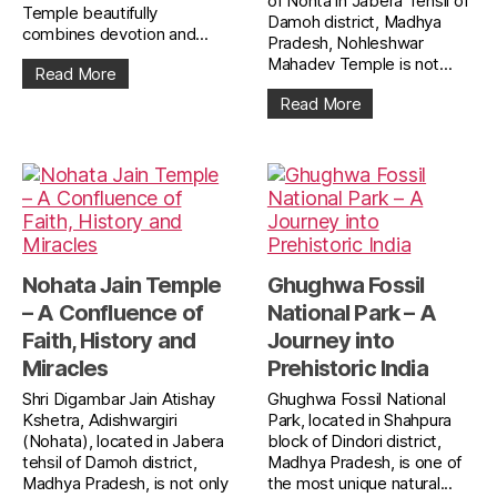
of Nohta in Jabera Tehsil of
Temple beautifully
Damoh district, Madhya
combines devotion and...
Pradesh, Nohleshwar
Mahadev Temple is not...
Read More
Read More
Nohata Jain Temple
Ghughwa Fossil
– A Confluence of
National Park – A
Faith, History and
Journey into
Miracles
Prehistoric India
Shri Digambar Jain Atishay
Ghughwa Fossil National
Kshetra, Adishwargiri
Park, located in Shahpura
(Nohata), located in Jabera
block of Dindori district,
tehsil of Damoh district,
Madhya Pradesh, is one of
Madhya Pradesh, is not only
the most unique natural...