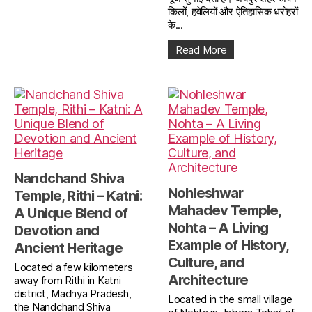
किलों, हवेलियों और ऐतिहासिक धरोहरों
के...
Read More
Nandchand Shiva
Nohleshwar
Temple, Rithi – Katni:
Mahadev Temple,
A Unique Blend of
Nohta – A Living
Devotion and
Example of History,
Ancient Heritage
Culture, and
Located a few kilometers
Architecture
away from Rithi in Katni
district, Madhya Pradesh,
Located in the small village
the Nandchand Shiva