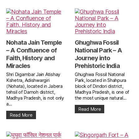
Nohata Jain Temple
Ghughwa Fossil
– A Confluence of
National Park – A
Faith, History and
Journey into
Miracles
Prehistoric India
Shri Digambar Jain Atishay
Ghughwa Fossil National
Kshetra, Adishwargiri
Park, located in Shahpura
(Nohata), located in Jabera
block of Dindori district,
tehsil of Damoh district,
Madhya Pradesh, is one of
Madhya Pradesh, is not only
the most unique natural...
a...
Read More
Read More