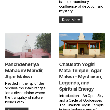
is an extraordinary
confluence of devotion and
mystery....
Read More
Panchdeheriya
Chausath Yogini
Mahadev Mandir,
Mata Temple, Agar
Agar Malwa
Malwa – Mysticism,
Legends, and
Nestled in the lap of the
Vindhya mountain ranges
Spiritual Energy
lies a divine shrine where
Introduction – An Open Sky
the tranquility of nature
and a Circle of Goddesses
blends with...
The Chausth Yogini Temple
in Agar Malwa is one of...