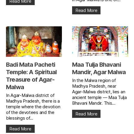
Read More
Read More
Badi Mata Pacheti
Maa Tulja Bhavani
Temple: A Spiritual
Mandir, Agar Malwa
Treasure of Agar-
In the Malwa region of
Madhya Pradesh, near
Malwa
Agar-Malwa district, lies an
In Agar-Malwa district of
ancient temple — Maa Tulja
Madhya Pradesh, there is a
Bhavani Mandir. This...
temple where the devotion
of the devotees and the
Read More
blessings of...
Read More