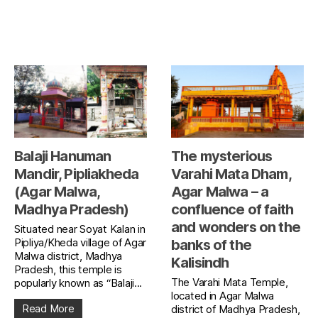
Balaji Hanuman
The mysterious
Mandir, Pipliakheda
Varahi Mata Dham,
(Agar Malwa,
Agar Malwa – a
Madhya Pradesh)
confluence of faith
and wonders on the
Situated near Soyat Kalan in
Pipliya/Kheda village of Agar
banks of the
Malwa district, Madhya
Kalisindh
Pradesh, this temple is
The Varahi Mata Temple,
popularly known as “Balaji...
located in Agar Malwa
Read More
district of Madhya Pradesh,