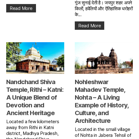
गूंज सुनाई देती है। जयपुर शहर अपने
Read More
किलों, हवेलियों और ऐतिहासिक धरोहरों
के...
Read More
Nandchand Shiva
Nohleshwar
Temple, Rithi – Katni:
Mahadev Temple,
A Unique Blend of
Nohta – A Living
Devotion and
Example of History,
Ancient Heritage
Culture, and
Architecture
Located a few kilometers
away from Rithi in Katni
Located in the small village
district, Madhya Pradesh,
of Nohta in Jabera Tehsil of