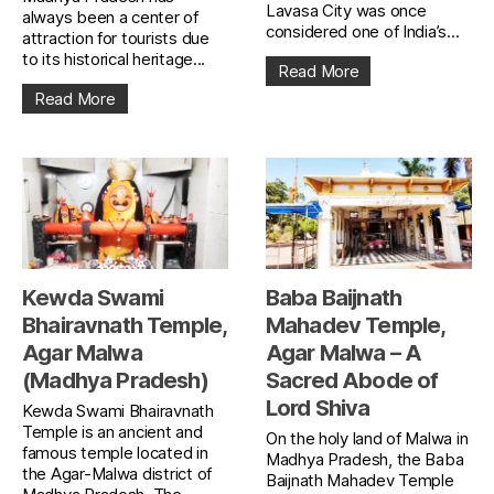
Lavasa City was once
always been a center of
considered one of India’s...
attraction for tourists due
to its historical heritage...
Read More
Read More
Kewda Swami
Baba Baijnath
Bhairavnath Temple,
Mahadev Temple,
Agar Malwa
Agar Malwa – A
(Madhya Pradesh)
Sacred Abode of
Lord Shiva
Kewda Swami Bhairavnath
Temple is an ancient and
On the holy land of Malwa in
famous temple located in
Madhya Pradesh, the Baba
the Agar-Malwa district of
Baijnath Mahadev Temple