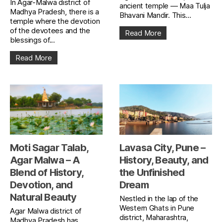
In Agar-Malwa district of
ancient temple — Maa Tulja
Madhya Pradesh, there is a
Bhavani Mandir. This...
temple where the devotion
of the devotees and the
Read More
blessings of...
Read More
Moti Sagar Talab,
Lavasa City, Pune –
Agar Malwa – A
History, Beauty, and
Blend of History,
the Unfinished
Devotion, and
Dream
Natural Beauty
Nestled in the lap of the
Western Ghats in Pune
Agar Malwa district of
district, Maharashtra,
Madhya Pradesh has