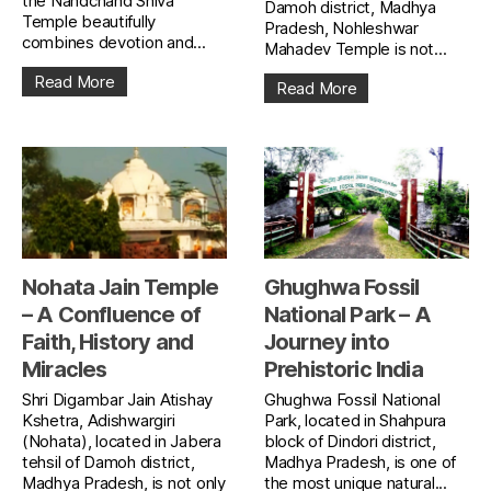
the Nandchand Shiva
Damoh district, Madhya
Temple beautifully
Pradesh, Nohleshwar
combines devotion and...
Mahadev Temple is not...
Read More
Read More
Nohata Jain Temple
Ghughwa Fossil
– A Confluence of
National Park – A
Faith, History and
Journey into
Miracles
Prehistoric India
Shri Digambar Jain Atishay
Ghughwa Fossil National
Kshetra, Adishwargiri
Park, located in Shahpura
(Nohata), located in Jabera
block of Dindori district,
tehsil of Damoh district,
Madhya Pradesh, is one of
Madhya Pradesh, is not only
the most unique natural...