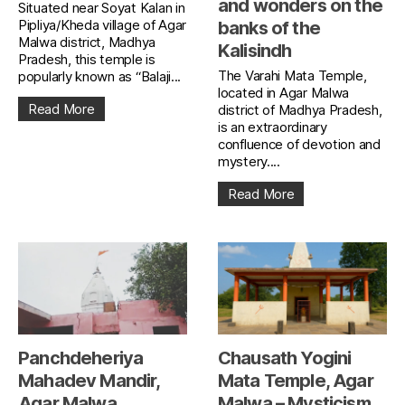
and wonders on the
Situated near Soyat Kalan in
Pipliya/Kheda village of Agar
banks of the
Malwa district, Madhya
Kalisindh
Pradesh, this temple is
The Varahi Mata Temple,
popularly known as “Balaji...
located in Agar Malwa
Read More
district of Madhya Pradesh,
is an extraordinary
confluence of devotion and
mystery....
Read More
Panchdeheriya
Chausath Yogini
Mahadev Mandir,
Mata Temple, Agar
Agar Malwa
Malwa – Mysticism,