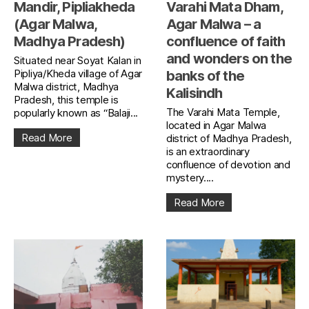
Mandir, Pipliakheda
Varahi Mata Dham,
(Agar Malwa,
Agar Malwa – a
Madhya Pradesh)
confluence of faith
and wonders on the
Situated near Soyat Kalan in
Pipliya/Kheda village of Agar
banks of the
Malwa district, Madhya
Kalisindh
Pradesh, this temple is
The Varahi Mata Temple,
popularly known as “Balaji...
located in Agar Malwa
Read More
district of Madhya Pradesh,
is an extraordinary
confluence of devotion and
mystery....
Read More