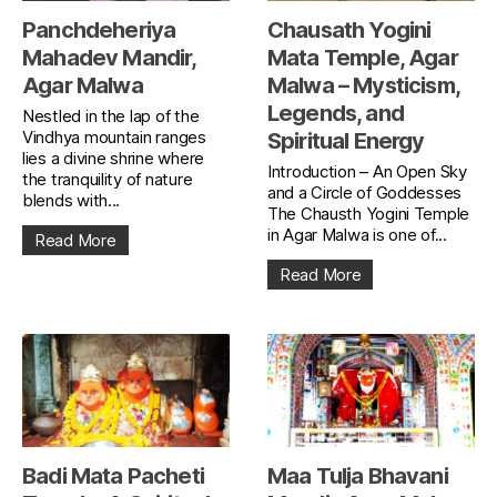
Panchdeheriya
Chausath Yogini
Mahadev Mandir,
Mata Temple, Agar
Agar Malwa
Malwa – Mysticism,
Legends, and
Nestled in the lap of the
Vindhya mountain ranges
Spiritual Energy
lies a divine shrine where
Introduction – An Open Sky
the tranquility of nature
and a Circle of Goddesses
blends with...
The Chausth Yogini Temple
in Agar Malwa is one of...
Read More
Read More
Badi Mata Pacheti
Maa Tulja Bhavani