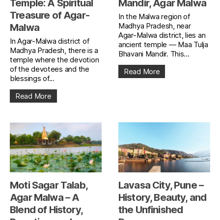
Temple: A Spiritual
Mandir, Agar Malwa
Treasure of Agar-
In the Malwa region of
Madhya Pradesh, near
Malwa
Agar-Malwa district, lies an
In Agar-Malwa district of
ancient temple — Maa Tulja
Madhya Pradesh, there is a
Bhavani Mandir. This...
temple where the devotion
of the devotees and the
Read More
blessings of...
Read More
Moti Sagar Talab,
Lavasa City, Pune –
Agar Malwa – A
History, Beauty, and
Blend of History,
the Unfinished