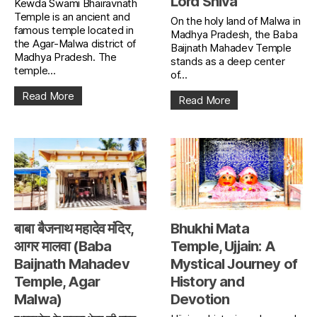
Lord Shiva
Kewda Swami Bhairavnath
Temple is an ancient and
On the holy land of Malwa in
famous temple located in
Madhya Pradesh, the Baba
the Agar-Malwa district of
Baijnath Mahadev Temple
Madhya Pradesh. The
stands as a deep center
temple...
of...
Read More
Read More
बाबा बैजनाथ महादेव मंदिर,
Bhukhi Mata
आगर मालवा (Baba
Temple, Ujjain: A
Baijnath Mahadev
Mystical Journey of
Temple, Agar
History and
Malwa)
Devotion