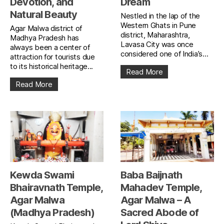
Devotion, and
Dream
Natural Beauty
Nestled in the lap of the
Western Ghats in Pune
Agar Malwa district of
district, Maharashtra,
Madhya Pradesh has
Lavasa City was once
always been a center of
considered one of India’s...
attraction for tourists due
to its historical heritage...
Read More
Read More
Kewda Swami
Baba Baijnath
Bhairavnath Temple,
Mahadev Temple,
Agar Malwa
Agar Malwa – A
(Madhya Pradesh)
Sacred Abode of