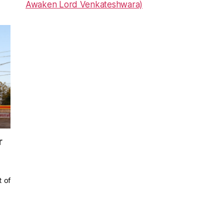
Awaken Lord Venkateshwara)
r
t of