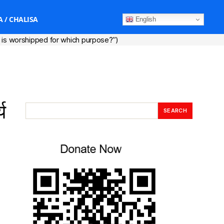
 / CHALISA
English
form is worshipped for which purpose?”)
य
SEARCH