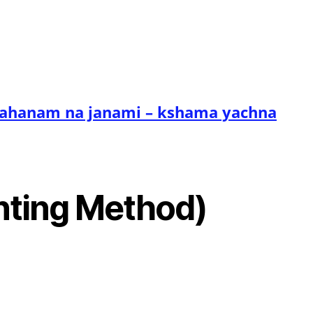
त्र (avahanam na janami – kshama yachna
anting Method)