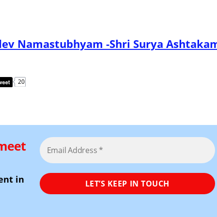
म ( Aadidev Namastubhyam -Shri Surya Ashtaka
20
 meet
ent in