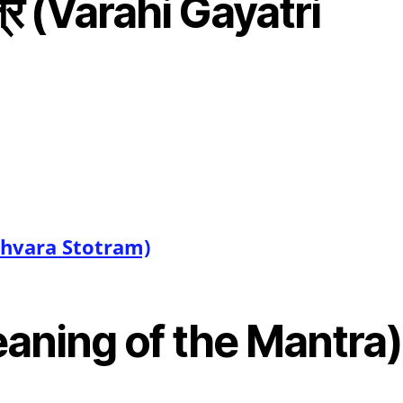
मंत्र (Varahi Gayatri
peshvara Stotram)
(Meaning of the Mantra)