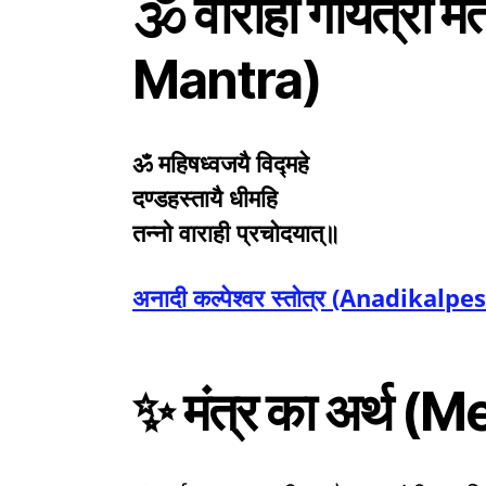
🕉️ वाराही गायत्री 
Mantra)
ॐ महिषध्वजयै विद्महे
दण्डहस्तायै धीमहि
तन्नो वाराही प्रचोदयात्॥
अनादी कल्पेश्वर स्तोत्र (Anadikal
✨ मंत्र का अर्थ 