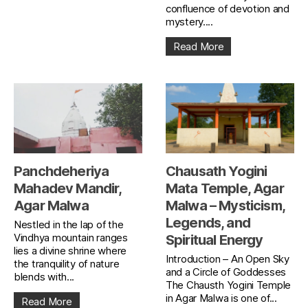
confluence of devotion and
mystery....
Read More
Panchdeheriya
Chausath Yogini
Mahadev Mandir,
Mata Temple, Agar
Agar Malwa
Malwa – Mysticism,
Legends, and
Nestled in the lap of the
Vindhya mountain ranges
Spiritual Energy
lies a divine shrine where
Introduction – An Open Sky
the tranquility of nature
and a Circle of Goddesses
blends with...
The Chausth Yogini Temple
in Agar Malwa is one of...
Read More