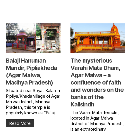
Balaji Hanuman
The mysterious
Mandir, Pipliakheda
Varahi Mata Dham,
(Agar Malwa,
Agar Malwa – a
Madhya Pradesh)
confluence of faith
and wonders on the
Situated near Soyat Kalan in
Pipliya/Kheda village of Agar
banks of the
Malwa district, Madhya
Kalisindh
Pradesh, this temple is
The Varahi Mata Temple,
popularly known as “Balaji...
located in Agar Malwa
Read More
district of Madhya Pradesh,
is an extraordinary