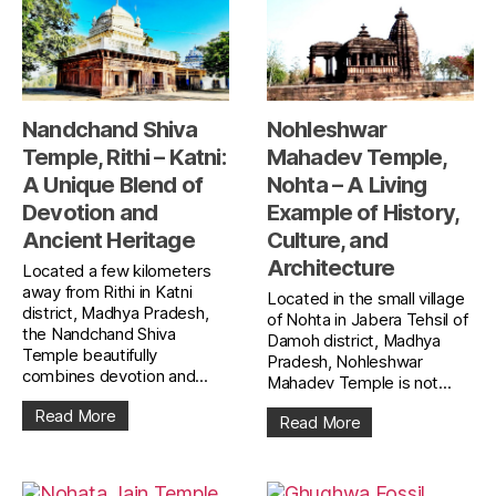
Nandchand Shiva
Nohleshwar
Temple, Rithi – Katni:
Mahadev Temple,
A Unique Blend of
Nohta – A Living
Devotion and
Example of History,
Ancient Heritage
Culture, and
Architecture
Located a few kilometers
away from Rithi in Katni
Located in the small village
district, Madhya Pradesh,
of Nohta in Jabera Tehsil of
the Nandchand Shiva
Damoh district, Madhya
Temple beautifully
Pradesh, Nohleshwar
combines devotion and...
Mahadev Temple is not...
Read More
Read More