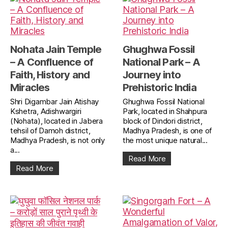
Nohata Jain Temple
Ghughwa Fossil
– A Confluence of
National Park – A
Faith, History and
Journey into
Miracles
Prehistoric India
Shri Digambar Jain Atishay
Ghughwa Fossil National
Kshetra, Adishwargiri
Park, located in Shahpura
(Nohata), located in Jabera
block of Dindori district,
tehsil of Damoh district,
Madhya Pradesh, is one of
Madhya Pradesh, is not only
the most unique natural...
a...
Read More
Read More