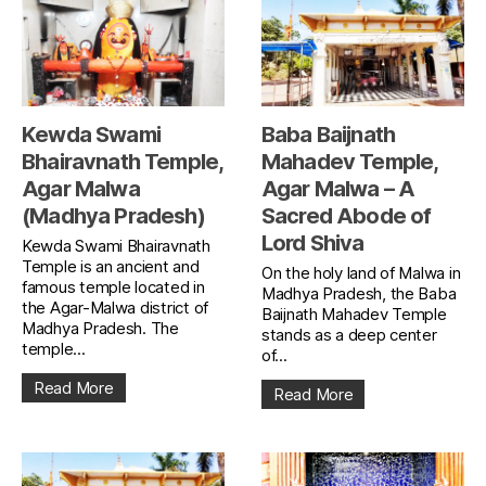
Kewda Swami
Baba Baijnath
Bhairavnath Temple,
Mahadev Temple,
Agar Malwa
Agar Malwa – A
(Madhya Pradesh)
Sacred Abode of
Lord Shiva
Kewda Swami Bhairavnath
Temple is an ancient and
On the holy land of Malwa in
famous temple located in
Madhya Pradesh, the Baba
the Agar-Malwa district of
Baijnath Mahadev Temple
Madhya Pradesh. The
stands as a deep center
temple...
of...
Read More
Read More