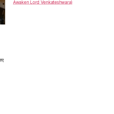
Awaken Lord Venkateshwara)
नाए