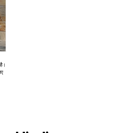
है।
िए