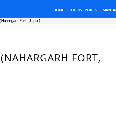
HOME
TOURIST PLACES
MANTRA
र (Nahargarh Fort, Jaipur)
Categories
पुर (NAHARGARH FORT,