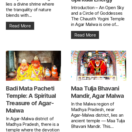
lies a divine shrine where
Introduction – An Open Sky
the tranquility of nature
and a Circle of Goddesses
blends with...
The Chausth Yogini Temple
in Agar Malwa is one of...
Read More
Read More
Badi Mata Pacheti
Maa Tulja Bhavani
Temple: A Spiritual
Mandir, Agar Malwa
Treasure of Agar-
In the Malwa region of
Madhya Pradesh, near
Malwa
Agar-Malwa district, lies an
In Agar-Malwa district of
ancient temple — Maa Tulja
Madhya Pradesh, there is a
Bhavani Mandir. This...
temple where the devotion