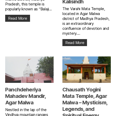
Kalisindh
Pradesh, this temple is
The Varahi Mata Temple,
popularly known as “Balaji...
located in Agar Malwa
Read More
district of Madhya Pradesh,
is an extraordinary
confluence of devotion and
mystery....
Read More
Panchdeheriya
Chausath Yogini
Mahadev Mandir,
Mata Temple, Agar
Agar Malwa
Malwa – Mysticism,
Legends, and
Nestled in the lap of the
Vindhya mountain ranges
Spiritual Energy