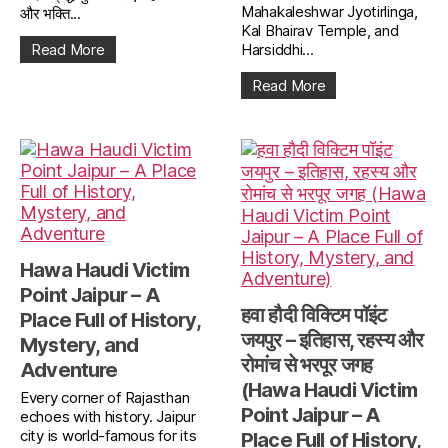
Mahakaleshwar Jyotirlinga,
और भक्ति...
Kal Bhairav Temple, and
Read More
Harsiddhi...
Read More
Hawa Haudi Victim
Point Jaipur – A
हवा हौदी विक्टिम पॉइंट
Place Full of History,
जयपुर – इतिहास, रहस्य और
Mystery, and
रोमांच से भरपूर जगह
Adventure
(Hawa Haudi Victim
Every corner of Rajasthan
Point Jaipur – A
echoes with history. Jaipur
city is world-famous for its
Place Full of History,