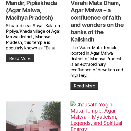
Mandir, Pipliakheda
Varahi Mata Dham,
(Agar Malwa,
Agar Malwa – a
Madhya Pradesh)
confluence of faith
and wonders on the
Situated near Soyat Kalan in
Pipliya/Kheda village of Agar
banks of the
Malwa district, Madhya
Kalisindh
Pradesh, this temple is
The Varahi Mata Temple,
popularly known as “Balaji...
located in Agar Malwa
Read More
district of Madhya Pradesh,
is an extraordinary
confluence of devotion and
mystery....
Read More