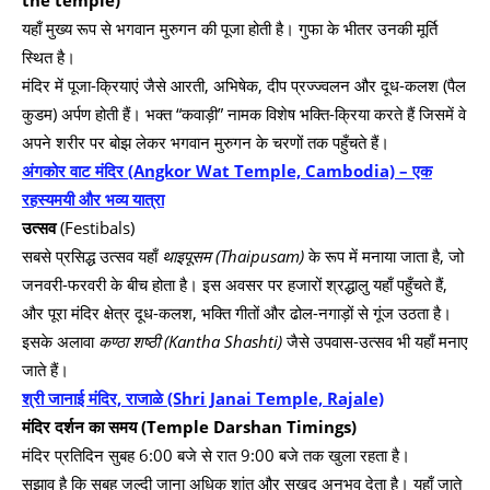
the temple)
यहाँ मुख्य रूप से भगवान मुरुगन की पूजा होती है। गुफा के भीतर उनकी मूर्ति
स्थित है।
मंदिर में पूजा-क्रियाएं जैसे आरती, अभिषेक, दीप प्रज्ज्वलन और दूध-कलश (पैल
कुडम) अर्पण होती हैं। भक्त “कवाड़ी” नामक विशेष भक्ति-क्रिया करते हैं जिसमें वे
अपने शरीर पर बोझ लेकर भगवान मुरुगन के चरणों तक पहुँचते हैं।
अंगकोर वाट मंदिर (Angkor Wat Temple, Cambodia) – एक
रहस्यमयी और भव्य यात्रा
उत्सव
(Festibals)
सबसे प्रसिद्ध उत्सव यहाँ
थाइपूसम (Thaipusam)
के रूप में मनाया जाता है, जो
जनवरी-फरवरी के बीच होता है। इस अवसर पर हजारों श्रद्धालु यहाँ पहुँचते हैं,
और पूरा मंदिर क्षेत्र दूध-कलश, भक्ति गीतों और ढोल-नगाड़ों से गूंज उठता है।
इसके अलावा
कण्ठा शष्ठी (Kantha Shashti)
जैसे उपवास-उत्सव भी यहाँ मनाए
जाते हैं।
श्री जानाई मंदिर, राजाळे (Shri Janai Temple, Rajale)
मंदिर दर्शन का समय (Temple Darshan Timings)
मंदिर प्रतिदिन सुबह 6:00 बजे से रात 9:00 बजे तक खुला रहता है।
सुझाव है कि सुबह जल्दी जाना अधिक शांत और सुखद अनुभव देता है। यहाँ जाते