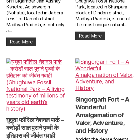
Shri Digambar Jain Atishay
Ghughwa Fossil National
Kshetra, Adishwargiri
Park, located in Shahpura
(Nohata), located in Jabera
block of Dindori district,
tehsil of Damoh district,
Madhya Pradesh, is one of
Madhya Pradesh, is not only
the most unique natural...
a...
Read More
Read More
Singorgarh Fort – A
Wonderful
Amalgamation of
घुघुवा फॉसिल नेशनल पार्क –
Valor, Adventure,
करोड़ों साल पुराने पृथ्वी के
and History
इतिहास की जीवंत गवाही
Amidst the dense forests