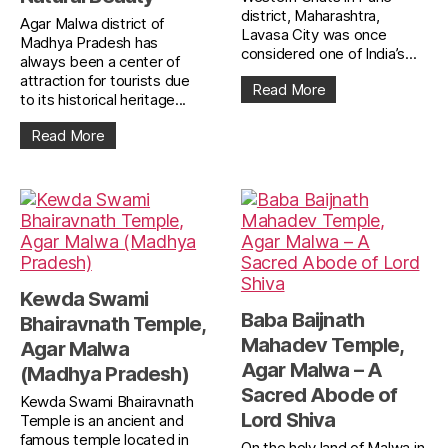
district, Maharashtra,
Agar Malwa district of
Lavasa City was once
Madhya Pradesh has
considered one of India’s...
always been a center of
attraction for tourists due
Read More
to its historical heritage...
Read More
Kewda Swami
Baba Baijnath
Bhairavnath Temple,
Mahadev Temple,
Agar Malwa
Agar Malwa – A
(Madhya Pradesh)
Sacred Abode of
Kewda Swami Bhairavnath
Lord Shiva
Temple is an ancient and
famous temple located in
On the holy land of Malwa in