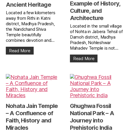
Example of History,
Ancient Heritage
Culture, and
Located a few kilometers
Architecture
away from Rithi in Katni
district, Madhya Pradesh,
Located in the small village
the Nandchand Shiva
of Nohta in Jabera Tehsil of
Temple beautifully
Damoh district, Madhya
combines devotion and...
Pradesh, Nohleshwar
Mahadev Temple is not...
Read More
Read More
Nohata Jain Temple
Ghughwa Fossil
– A Confluence of
National Park – A
Faith, History and
Journey into
Miracles
Prehistoric India