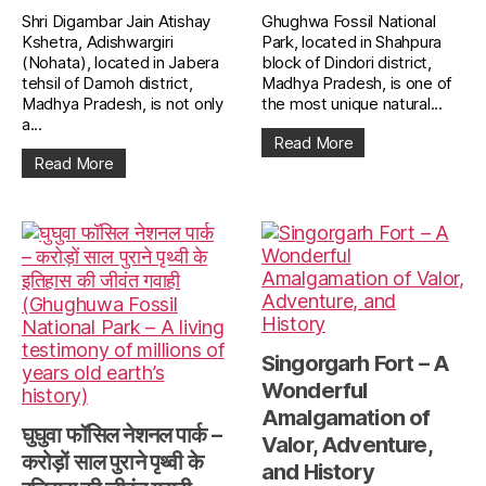
Shri Digambar Jain Atishay
Ghughwa Fossil National
Kshetra, Adishwargiri
Park, located in Shahpura
(Nohata), located in Jabera
block of Dindori district,
tehsil of Damoh district,
Madhya Pradesh, is one of
Madhya Pradesh, is not only
the most unique natural...
a...
Read More
Read More
Singorgarh Fort – A
Wonderful
Amalgamation of
घुघुवा फॉसिल नेशनल पार्क –
Valor, Adventure,
करोड़ों साल पुराने पृथ्वी के
and History