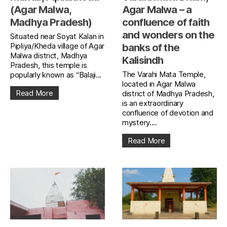
(Agar Malwa,
Agar Malwa – a
Madhya Pradesh)
confluence of faith
and wonders on the
Situated near Soyat Kalan in
Pipliya/Kheda village of Agar
banks of the
Malwa district, Madhya
Kalisindh
Pradesh, this temple is
The Varahi Mata Temple,
popularly known as “Balaji...
located in Agar Malwa
Read More
district of Madhya Pradesh,
is an extraordinary
confluence of devotion and
mystery....
Read More