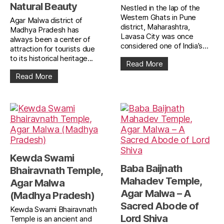
Natural Beauty
Nestled in the lap of the
Western Ghats in Pune
Agar Malwa district of
district, Maharashtra,
Madhya Pradesh has
Lavasa City was once
always been a center of
considered one of India’s...
attraction for tourists due
to its historical heritage...
Read More
Read More
Kewda Swami
Baba Baijnath
Bhairavnath Temple,
Mahadev Temple,
Agar Malwa
Agar Malwa – A
(Madhya Pradesh)
Sacred Abode of
Kewda Swami Bhairavnath
Lord Shiva
Temple is an ancient and