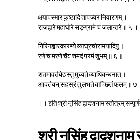
क्षयापस्मार कुष्ठादि तापज्वर निवारणम् ।
राजद्वारे महाघोरे सङ्ग्रामे च जलान्तरे ॥ ५ ॥
गिरिगह्वारकारण्ये व्याघ्रचोरामयादिषु ।
रणे च मरणे चैव शमदं परमं शुभम् ॥ ६ ॥
शतमावर्तयेद्यस्तु मुच्यते व्याधिबन्धनात् ।
आवर्तयन् सहस्रं तु लभते वाञ्छितं फलम् ॥ ७
।। इति श्री नृसिंह द्वादशनाम स्तोत्रम् सम्पूर्
श्री नृसिंह द्वादशनाम 