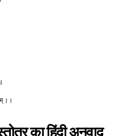
 ॥
णम् ।।
स्तोत्र
का हिंदी अनुवाद