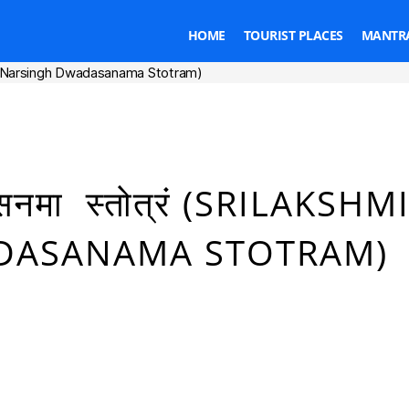
HOME
TOURIST PLACES
MANTRA
ilakshmi Narsingh Dwadasanama Stotram)
Categories
वादासनमा स्तोत्रं (SRILAKSHM
DASANAMA STOTRAM)