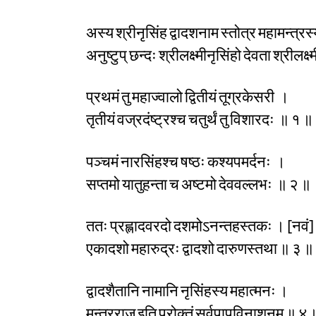
अस्य श्रीनृसिंह द्वादशनाम स्तोत्र महामन्त्रस
अनुष्टुप् छन्दः श्रीलक्ष्मीनृसिंहो देवता श्रीलक्ष
प्रथमं तु महाज्वालो द्वितीयं तूग्रकेसरी ।
तृतीयं वज्रदंष्ट्रश्च चतुर्थं तु विशारदः ॥ १ ॥
पञ्चमं नारसिंहश्च षष्ठः कश्यपमर्दनः ।
सप्तमो यातुहन्ता च अष्टमो देववल्लभः ॥ २ ॥
ततः प्रह्लादवरदो दशमोऽनन्तहस्तकः । [नवं]
एकादशो महारुद्रः द्वादशो दारुणस्तथा ॥ ३ ॥
द्वादशैतानि नामानि नृसिंहस्य महात्मनः ।
मन्त्रराज इति प्रोक्तं सर्वपापविनाशनम् ॥ ४ 