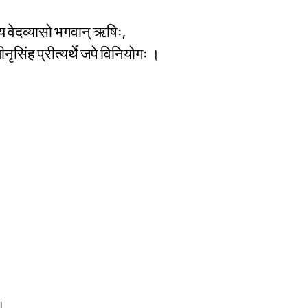
्य वेदव्यासो भगवान् ऋषिः,
्मीनृसिंह प्रीत्यर्थे जपे विनियोगः ।
॥