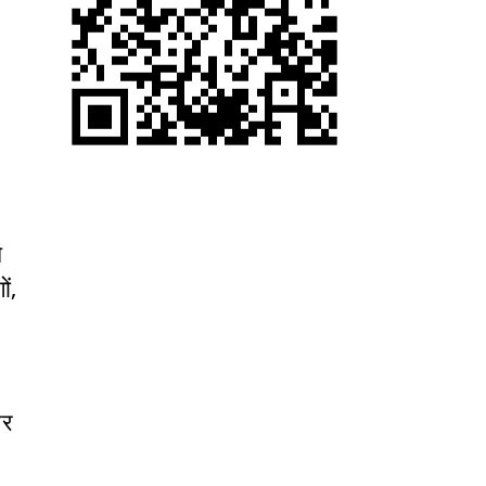
ध
ं,
और