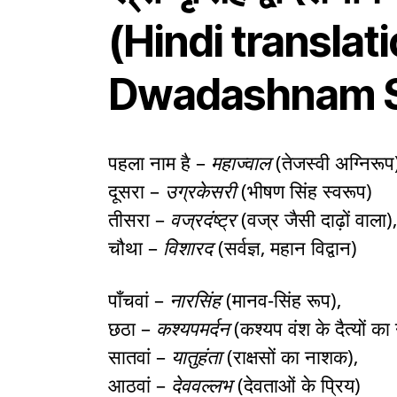
(Hindi translat
Dwadashnam S
पहला नाम है –
महाज्वाल
(तेजस्वी अग्निरूप
दूसरा –
उग्रकेसरी
(भीषण सिंह स्वरूप)
तीसरा –
वज्रदंष्ट्र
(वज्र जैसी दाढ़ों वाला),
चौथा –
विशारद
(सर्वज्ञ, महान विद्वान)
पाँचवां –
नारसिंह
(मानव-सिंह रूप),
छठा –
कश्यपमर्दन
(कश्यप वंश के दैत्यों का
सातवां –
यातुहंता
(राक्षसों का नाशक),
आठवां –
देववल्लभ
(देवताओं के प्रिय)