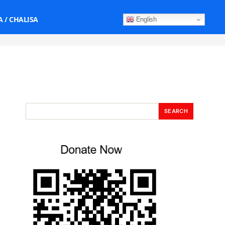
 / CHALISA
English
I
SEARCH