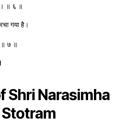
ूँ। ॥ ६ ॥
ा रचा गया है।
ै। ॥ ७ ॥
॥
of Shri Narasimha
 Stotram