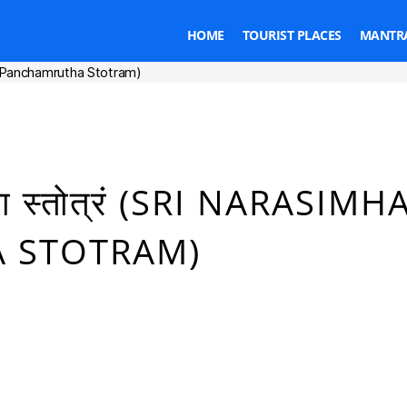
HOME
TOURIST PLACES
MANTRA
simha Panchamrutha Stotram)
Categories
रुथा स्तोत्रं (SRI NARASIMH
 STOTRAM)