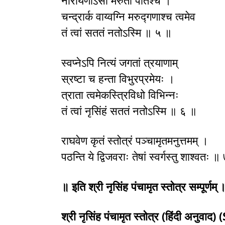
नारायणोऽसौ मरुतां पतिश्च ।
चन्द्रार्क वाय्वग्नि मरुद्गणाश्च त्वमेव
तं त्वां सततं नतोऽस्मि ॥ ५ ॥
स्वप्नेऽपि नित्यं जगतां त्रयाणाम्
स्रष्टा च हन्ता विभुरप्रमेयः ।
त्राता त्वमेकस्त्रिविधो विभिन्नः
तं त्वां नृसिंहं सततं नतोऽस्मि ॥ ६ ॥
राघवेण कृतं स्तोत्रं पञ्चामृतमनुत्तमम् ।
पठन्ति ये द्विजवराः तेषां स्वर्गस्तु शाश्वतः 
॥ इति श्री नृसिंह पंचामृत स्तोत्र सम्पूर्णम् 
श्री नृसिंह पंचामृत स्तोत्र (हिंदी 