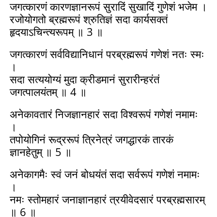
जगत्कारणं कारणज्ञानरूपं सुरादिं सुखादिं गुणेशं भजेम ।
रजोयोगतो ब्रह्मरूपं श्रुतिज्ञं सदा कार्यसक्तं
हृदयाऽचिन्त्यरूपम् ॥ 3 ॥
जगत्कारणं सर्वविद्यानिधानं परब्रह्मरूपं गणेशं नतः स्मः
।
सदा सत्ययोग्यं मुदा क्रीडमानं सुरारीन्हरंतं
जगत्पालयंतम् ॥ 4 ॥
अनेकावतारं निजज्ञानहारं सदा विश्वरूपं गणेशं नमामः
।
तपोयोगिनं रूद्ररूपं त्रिनेत्रं जगद्धारकं तारकं
ज्ञानहेतुम् ॥ 5 ॥
अनेकागमैः स्वं जनं बोधयंतं सदा सर्वरूपं गणेशं नमामः
।
नमः स्तोमहारं जनाज्ञानहारं त्रयीवेदसारं परब्रह्मसारम्
॥ 6 ॥