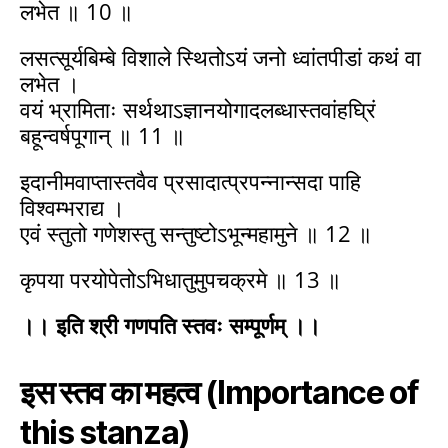
लभेत ॥ 10 ॥
लसत्सूर्यबिम्बे विशाले स्थितोऽयं जनो ध्वांतपीडां कथं वा
लभेत ।
वयं भ्रामिताः सर्थथाऽज्ञानयोगादलब्धास्तवांहघ्रिं
बहून्वर्षपूगान् ॥ 11 ॥
इदानीमवाप्तास्तवैव प्रसादात्प्रपन्नान्सदा पाहि
विश्वम्भराद्य ।
एवं स्तुतो गणेशस्तु सन्तुष्टोऽभून्महामुने ॥ 12 ॥
कृपया परयोपेतोऽभिधातुमुपचक्रमे ॥ 13 ॥
।। इति श्री गणपति स्तवः सम्पूर्णम् ।।
इस स्तव का महत्व
(Importance of
this stanza)