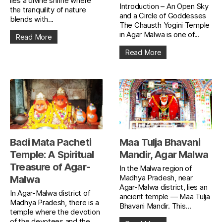
lies a divine shrine where
Introduction – An Open Sky
the tranquility of nature
and a Circle of Goddesses
blends with...
The Chausth Yogini Temple
in Agar Malwa is one of...
Read More
Read More
Badi Mata Pacheti
Maa Tulja Bhavani
Temple: A Spiritual
Mandir, Agar Malwa
Treasure of Agar-
In the Malwa region of
Madhya Pradesh, near
Malwa
Agar-Malwa district, lies an
In Agar-Malwa district of
ancient temple — Maa Tulja
Madhya Pradesh, there is a
Bhavani Mandir. This...
temple where the devotion
of the devotees and the