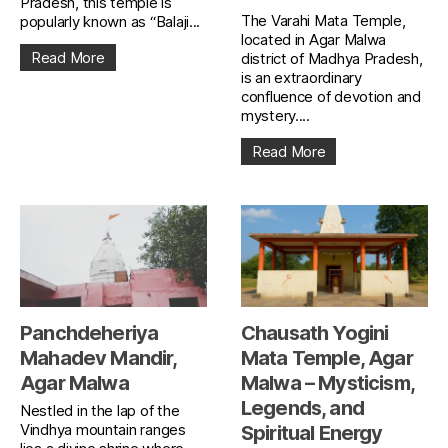
Pradesh, this temple is
The Varahi Mata Temple,
popularly known as “Balaji...
located in Agar Malwa
Read More
district of Madhya Pradesh,
is an extraordinary
confluence of devotion and
mystery....
Read More
Panchdeheriya
Chausath Yogini
Mahadev Mandir,
Mata Temple, Agar
Agar Malwa
Malwa – Mysticism,
Legends, and
Nestled in the lap of the
Vindhya mountain ranges
Spiritual Energy