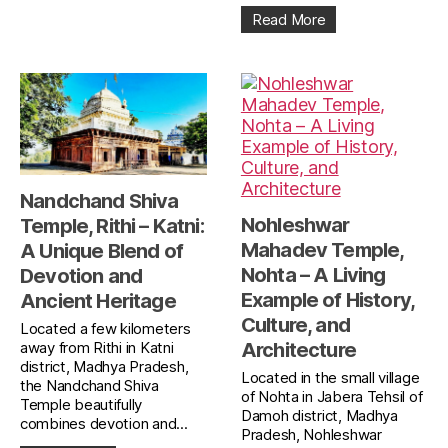
Read More
Nandchand Shiva
Nohleshwar
Temple, Rithi – Katni:
Mahadev Temple,
A Unique Blend of
Nohta – A Living
Devotion and
Example of History,
Ancient Heritage
Culture, and
Located a few kilometers
away from Rithi in Katni
Architecture
district, Madhya Pradesh,
Located in the small village
the Nandchand Shiva
of Nohta in Jabera Tehsil of
Temple beautifully
Damoh district, Madhya
combines devotion and...
Pradesh, Nohleshwar