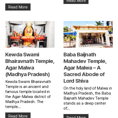
Read More
Read More
Kewda Swami
Baba Baijnath
Bhairavnath Temple,
Mahadev Temple,
Agar Malwa
Agar Malwa – A
(Madhya Pradesh)
Sacred Abode of
Lord Shiva
Kewda Swami Bhairavnath
Temple is an ancient and
On the holy land of Malwa in
famous temple located in
Madhya Pradesh, the Baba
the Agar-Malwa district of
Baijnath Mahadev Temple
Madhya Pradesh. The
stands as a deep center
temple...
of...
Read More
Read More