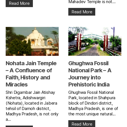
Mahadev Temple is not...
Read More
Read More
Nohata Jain Temple
Ghughwa Fossil
– A Confluence of
National Park – A
Faith, History and
Journey into
Miracles
Prehistoric India
Shri Digambar Jain Atishay
Ghughwa Fossil National
Kshetra, Adishwargiri
Park, located in Shahpura
(Nohata), located in Jabera
block of Dindori district,
tehsil of Damoh district,
Madhya Pradesh, is one of
Madhya Pradesh, is not only
the most unique natural...
a...
Read More