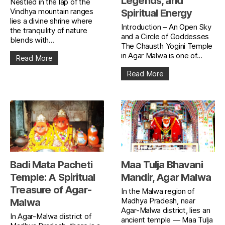
Legends, and
Nestled in the lap of the
Vindhya mountain ranges
Spiritual Energy
lies a divine shrine where
Introduction – An Open Sky
the tranquility of nature
and a Circle of Goddesses
blends with...
The Chausth Yogini Temple
in Agar Malwa is one of...
Read More
Read More
Badi Mata Pacheti
Maa Tulja Bhavani
Temple: A Spiritual
Mandir, Agar Malwa
Treasure of Agar-
In the Malwa region of
Madhya Pradesh, near
Malwa
Agar-Malwa district, lies an
In Agar-Malwa district of
ancient temple — Maa Tulja