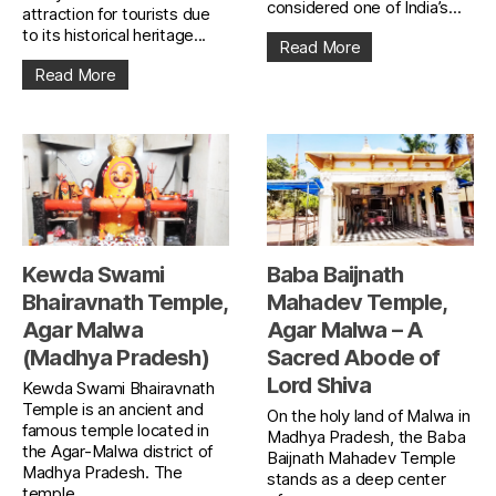
considered one of India’s...
attraction for tourists due
to its historical heritage...
Read More
Read More
Kewda Swami
Baba Baijnath
Bhairavnath Temple,
Mahadev Temple,
Agar Malwa
Agar Malwa – A
(Madhya Pradesh)
Sacred Abode of
Lord Shiva
Kewda Swami Bhairavnath
Temple is an ancient and
On the holy land of Malwa in
famous temple located in
Madhya Pradesh, the Baba
the Agar-Malwa district of
Baijnath Mahadev Temple
Madhya Pradesh. The
stands as a deep center
temple...