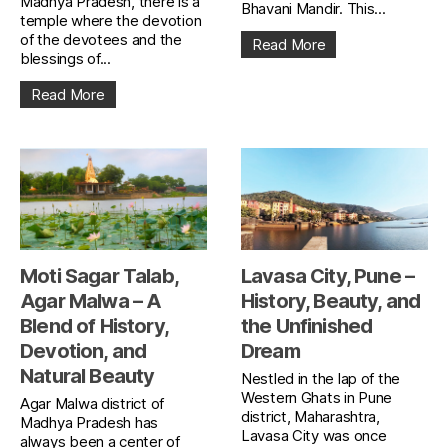
Madhya Pradesh, there is a
Bhavani Mandir. This...
temple where the devotion
of the devotees and the
Read More
blessings of...
Read More
Moti Sagar Talab,
Lavasa City, Pune –
Agar Malwa – A
History, Beauty, and
Blend of History,
the Unfinished
Devotion, and
Dream
Natural Beauty
Nestled in the lap of the
Western Ghats in Pune
Agar Malwa district of
district, Maharashtra,
Madhya Pradesh has
Lavasa City was once
always been a center of