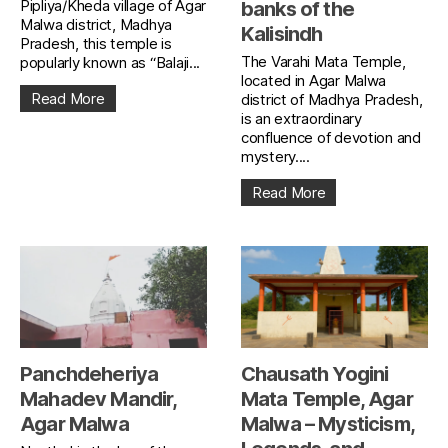
Pipliya/Kheda village of Agar
banks of the
Malwa district, Madhya
Kalisindh
Pradesh, this temple is
The Varahi Mata Temple,
popularly known as “Balaji...
located in Agar Malwa
Read More
district of Madhya Pradesh,
is an extraordinary
confluence of devotion and
mystery....
Read More
Panchdeheriya
Chausath Yogini
Mahadev Mandir,
Mata Temple, Agar
Agar Malwa
Malwa – Mysticism,