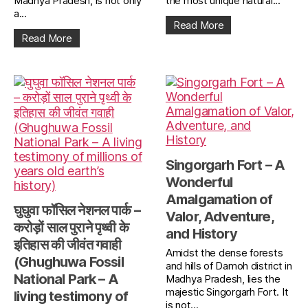
Madhya Pradesh, is not only
the most unique natural...
a...
Read More
Read More
Singorgarh Fort – A
Wonderful
Amalgamation of
घुघुवा फॉसिल नेशनल पार्क –
Valor, Adventure,
करोड़ों साल पुराने पृथ्वी के
and History
इतिहास की जीवंत गवाही
Amidst the dense forests
(Ghughuwa Fossil
and hills of Damoh district in
National Park – A
Madhya Pradesh, lies the
majestic Singorgarh Fort. It
living testimony of
is not...