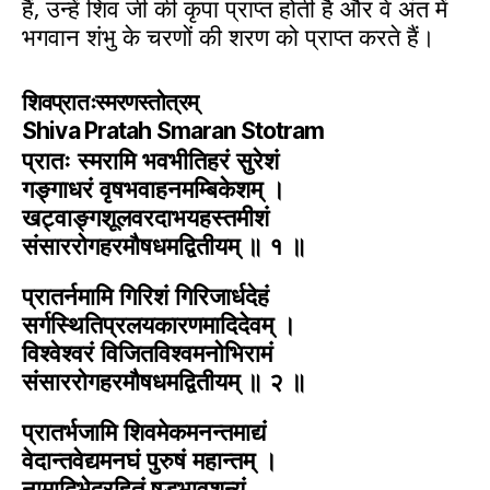
हैं, उन्हें शिव जी की कृपा प्राप्त होती है और वे अंत में
भगवान शंभु के चरणों की शरण को प्राप्त करते हैं।
शिवप्रातःस्मरणस्तोत्रम्
Shiva Pratah Smaran Stotram
प्रातः स्मरामि भवभीतिहरं सुरेशं
गङ्गाधरं वृषभवाहनमम्बिकेशम् ।
खट्वाङ्गशूलवरदाभयहस्तमीशं
संसाररोगहरमौषधमद्वितीयम् ॥ १ ॥
प्रातर्नमामि गिरिशं गिरिजार्धदेहं
सर्गस्थितिप्रलयकारणमादिदेवम् ।
विश्वेश्वरं विजितविश्वमनोभिरामं
संसाररोगहरमौषधमद्वितीयम् ॥ २ ॥
प्रातर्भजामि शिवमेकमनन्तमाद्यं
वेदान्तवेद्यमनघं पुरुषं महान्तम् ।
नामादिभेदरहितं षड्भावशून्यं