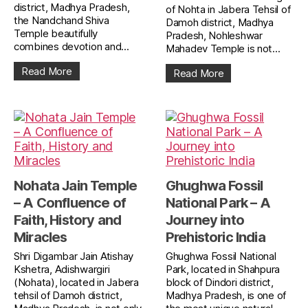
district, Madhya Pradesh,
of Nohta in Jabera Tehsil of
the Nandchand Shiva
Damoh district, Madhya
Temple beautifully
Pradesh, Nohleshwar
combines devotion and...
Mahadev Temple is not...
Read More
Read More
Nohata Jain Temple
Ghughwa Fossil
– A Confluence of
National Park – A
Faith, History and
Journey into
Miracles
Prehistoric India
Shri Digambar Jain Atishay
Ghughwa Fossil National
Kshetra, Adishwargiri
Park, located in Shahpura
(Nohata), located in Jabera
block of Dindori district,
tehsil of Damoh district,
Madhya Pradesh, is one of