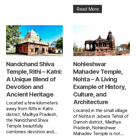
Read More
Nandchand Shiva
Nohleshwar
Temple, Rithi – Katni:
Mahadev Temple,
A Unique Blend of
Nohta – A Living
Devotion and
Example of History,
Ancient Heritage
Culture, and
Architecture
Located a few kilometers
away from Rithi in Katni
Located in the small village
district, Madhya Pradesh,
of Nohta in Jabera Tehsil of
the Nandchand Shiva
Damoh district, Madhya
Temple beautifully
Pradesh, Nohleshwar
combines devotion and...
Mahadev Temple is not...