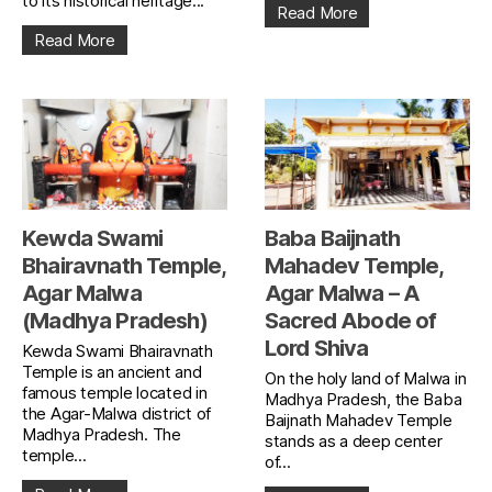
to its historical heritage...
Read More
Read More
Kewda Swami
Baba Baijnath
Bhairavnath Temple,
Mahadev Temple,
Agar Malwa
Agar Malwa – A
(Madhya Pradesh)
Sacred Abode of
Lord Shiva
Kewda Swami Bhairavnath
Temple is an ancient and
On the holy land of Malwa in
famous temple located in
Madhya Pradesh, the Baba
the Agar-Malwa district of
Baijnath Mahadev Temple
Madhya Pradesh. The
stands as a deep center
temple...
of...