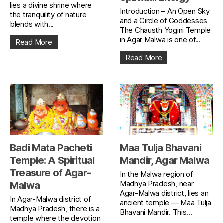
lies a divine shrine where
Introduction – An Open Sky
the tranquility of nature
and a Circle of Goddesses
blends with...
The Chausth Yogini Temple
in Agar Malwa is one of...
Read More
Read More
Badi Mata Pacheti
Maa Tulja Bhavani
Temple: A Spiritual
Mandir, Agar Malwa
Treasure of Agar-
In the Malwa region of
Madhya Pradesh, near
Malwa
Agar-Malwa district, lies an
In Agar-Malwa district of
ancient temple — Maa Tulja
Madhya Pradesh, there is a
Bhavani Mandir. This...
temple where the devotion