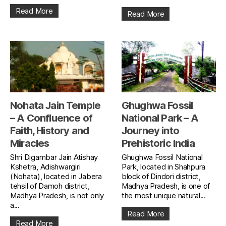
Read More
Read More
Nohata Jain Temple
Ghughwa Fossil
– A Confluence of
National Park – A
Faith, History and
Journey into
Miracles
Prehistoric India
Shri Digambar Jain Atishay
Ghughwa Fossil National
Kshetra, Adishwargiri
Park, located in Shahpura
(Nohata), located in Jabera
block of Dindori district,
tehsil of Damoh district,
Madhya Pradesh, is one of
Madhya Pradesh, is not only
the most unique natural...
a...
Read More
Read More