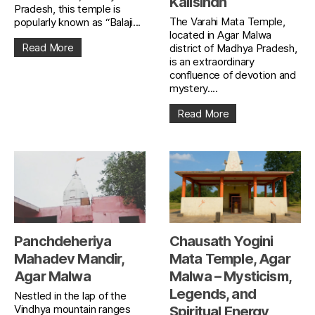
Kalisindh
Pradesh, this temple is
The Varahi Mata Temple,
popularly known as “Balaji...
located in Agar Malwa
Read More
district of Madhya Pradesh,
is an extraordinary
confluence of devotion and
mystery....
Read More
Panchdeheriya
Chausath Yogini
Mahadev Mandir,
Mata Temple, Agar
Agar Malwa
Malwa – Mysticism,
Legends, and
Nestled in the lap of the
Vindhya mountain ranges
Spiritual Energy