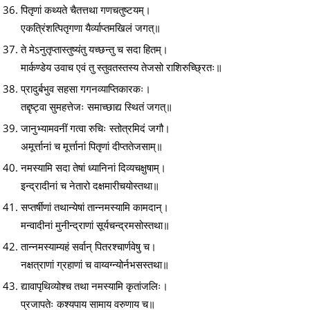
पितृणां कथ्यते चैतत्तथा गणचतुष्टयम्।
एकत्रिंशत्पितृगणा यैर्व्याप्तमखिलं जगत्॥
ते मेऽनुतृप्तास्तुष्यंतु यच्छन्तु च सदा हितम्।
मार्कण्डेय उवाच एवं तु स्तुवतस्तस्य तेजसो राशिरुच्छ्रितः॥
प्रादुर्बभुव सहसा गगनव्याप्तिकारकः।
तद्दृष्ट्वा सुमहत्तेजः समाच्छाद्य स्थितं जगत्॥
जानुभ्यामवनीं गत्वा रुचिः स्तोत्रमिदं जगौ।
अमूर्त्तानां च मूर्त्तानां पितृणां दीप्ततेजसाम्॥
नमस्यामि सदा तेषां ध्यानिनां दिव्यचक्षुषाम्।
इन्द्रादीनां च नेतारो दक्षमारीचयोस्तथा॥
सप्तर्षीणां तथान्येषां तान्नमस्यामि कामदान्।
मन्वादीनां मुनीन्द्राणां सूर्यचन्द्रमसोस्तथा॥
तान्नमस्याम्यहं सर्वान् पितरश्चार्णवेषु च।
नक्षत्राणां ग्रहाणां च वाय्वग्न्योर्नभसस्तथा॥
द्यावापृथिव्योश्च तथा नमस्यामि कृतांजलिः।
प्रजापतेः कश्यपाय सामाय वरुणाय च॥