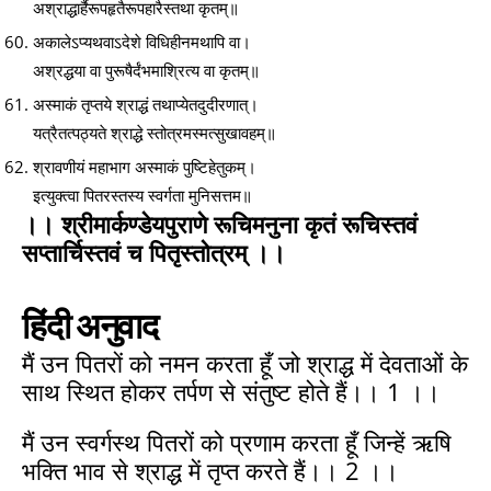
अश्राद्धार्हैरूपहृतैरूपहारैस्तथा कृतम्॥
अकालेऽप्यथवाऽदेशे विधिहीनमथापि वा।
अश्रद्धया वा पुरूषैर्दंभमाश्रित्य वा कृतम्॥
अस्माकं तृप्तये श्राद्धं तथाप्येतदुदीरणात्।
यत्रैतत्पठ्यते श्राद्धे स्तोत्रमस्मत्सुखावहम्॥
श्रावणीयं महाभाग अस्माकं पुष्टिहेतुकम्।
इत्युक्त्वा पितरस्तस्य स्वर्गता मुनिसत्तम॥
।। श्रीमार्कण्डेयपुराणे रूचिमनुना कृतं रूचिस्तवं
सप्तार्चिस्तवं च पितृस्तोत्रम् ।।
हिंदी अनुवाद
मैं उन पितरों को नमन करता हूँ जो श्राद्ध में देवताओं के
साथ स्थित होकर तर्पण से संतुष्ट होते हैं।। 1 ।।
मैं उन स्वर्गस्थ पितरों को प्रणाम करता हूँ जिन्हें ऋषि
भक्ति भाव से श्राद्ध में तृप्त करते हैं।। 2 ।।