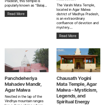
Pradesh, this temple is
The Varahi Mata Temple,
popularly known as “Balaji...
located in Agar Malwa
Read More
district of Madhya Pradesh,
is an extraordinary
confluence of devotion and
mystery....
Read More
Panchdeheriya
Chausath Yogini
Mahadev Mandir,
Mata Temple, Agar
Agar Malwa
Malwa – Mysticism,
Legends, and
Nestled in the lap of the
Vindhya mountain ranges
Spiritual Energy