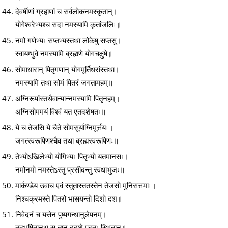
देवर्षीणां ग्रहाणां च सर्वलोकनमस्कृतान्।
योगेश्वरेभ्यश्च सदा नमस्यामि कृतांजलिः॥
नमो गणेभ्यः सप्तभ्यस्तथा लोकेषु सप्तसु।
स्वायम्भुवे नमस्यामि ब्रह्मणे योगचक्षुषे॥
सोमाधारान् पितृगणान् योगमूर्तिधरांस्तथा।
नमस्यामि तथा सोमं पितरं जगतामहम्॥
अग्निरूपांस्तथैवान्यान्नमस्यामि पितृनहम्।
अग्निसोममयं विश्वं यत एतदशेषतः॥
ये च तेजसि ये चैते सोमसूर्याग्निमूर्त्तयः।
जगत्स्वरूपिणश्चैव तथा ब्रह्मस्वरूपिणः॥
तेभ्योऽखिलेभ्यो योगिभ्यः पितृभ्यो यतमानसः।
नमोनमो नमस्तेऽस्तु प्रसीदन्तु स्वधाभुजः॥
मार्कण्डेय उवाच एवं स्तुतास्ततस्तेन तेजसो मुनिसत्तमाः।
निश्चक्रमस्ते पितरो भासयन्तो दिशो दश॥
निवेदनं च यत्तेन पुष्पगन्धानुलेपनम्।
तदभूषितानथ स तान् ददृशे पुरतः स्थितान्॥