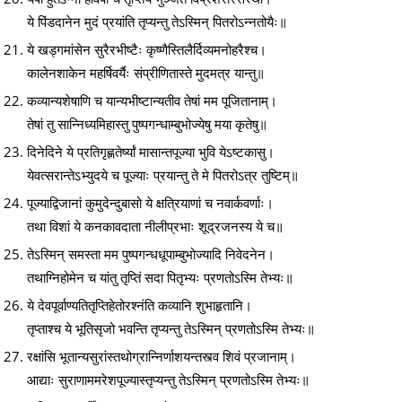
ये पिंडदानेन मुदं प्रयांति तृप्यन्तु तेऽस्मिन् पितरोऽन्नतोयैः॥
ये खड्गमांसेन सुरैरभीष्टैः कृष्णैस्तिलैर्दिव्यमनोहरैश्च।
कालेनशाकेन महर्षिवर्यैः संप्रीणितास्ते मुदमत्र यान्तु॥
कव्यान्यशेषाणि च यान्यभीष्टान्यतीव तेषां मम पूजितानाम्।
तेषां तु सान्निध्यमिहास्तु पुष्पगन्धाम्बुभोज्येषु मया कृतेषु॥
दिनेदिने ये प्रतिगृह्णतेर्ष्यां मासान्तपूज्या भुवि येऽष्टकासु।
येवत्सरान्तेऽभ्युदये च पूज्याः प्रयान्तु ते मे पितरोऽत्र तुष्टिम्॥
पूज्याद्विजानां कुमुदेन्दुबासो ये क्षत्रियाणां च नवार्कवर्णाः।
तथा विशां ये कनकावदाता नीलीप्रभाः शूद्रजनस्य ये च॥
तेऽस्मिन् समस्ता मम पुष्पगन्धधूपाम्बुभोज्यादि निवेदनेन।
तथाग्निहोमेन च यांतु तृप्तिं सदा पितृभ्यः प्रणतोऽस्मि तेभ्यः॥
ये देवपूर्वाण्यतितृप्तिहेतोरश्नंति कव्यानि शुभाहृतानि।
तृप्ताश्च ये भूतिसृजो भवन्ति तृप्यन्तु तेऽस्मिन् प्रणतोऽस्मि तेभ्यः॥
रक्षांसि भूतान्यसुरांस्तथोग्रान्निर्णाशयन्तस्त्व शिवं प्रजानाम्।
आद्याः सुराणाममरेशपूज्यास्तृप्यन्तु तेऽस्मिन् प्रणतोऽस्मि तेभ्यः॥