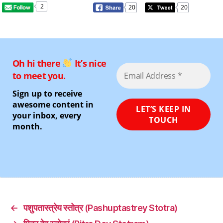
2
20
20
Oh hi there
It’s nice
to meet you.
Sign up to receive
awesome content in
your inbox, every
month.
←
पशुपतास्त्रेय स्तोत्र (Pashuptastrey Stotra)