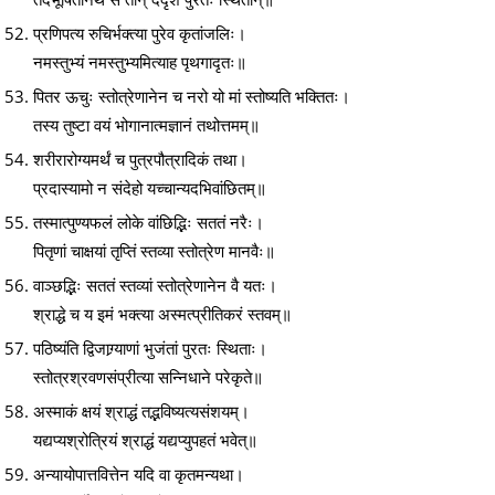
प्रणिपत्य रुचिर्भक्त्या पुरेव कृतांजलिः।
नमस्तुभ्यं नमस्तुभ्यमित्याह पृथगादृतः॥
पितर ऊचुः स्तोत्रेणानेन च नरो यो मां स्तोष्यति भक्तितः।
तस्य तुष्टा वयं भोगानात्मज्ञानं तथोत्तमम्॥
शरीरारोग्यमर्थं च पुत्रपौत्रादिकं तथा।
प्रदास्यामो न संदेहो यच्चान्यदभिवांछितम्॥
तस्मात्पुण्यफलं लोके वांछिद्भिः सततं नरैः।
पितृणां चाक्षयां तृप्तिं स्तव्या स्तोत्रेण मानवैः॥
वाञ्छद्भिः सततं स्तव्यां स्तोत्रेणानेन वै यतः।
श्राद्धे च य इमं भक्त्या अस्मत्प्रीतिकरं स्तवम्॥
पठिष्यंति द्विजाग्र्याणां भुजंतां पुरतः स्थिताः।
स्तोत्रश्रवणसंप्रीत्या सन्निधाने परेकृते॥
अस्माकं क्षयं श्राद्धं तद्भविष्यत्यसंशयम्।
यद्यप्यश्रोत्रियं श्राद्धं यद्यप्युपहतं भवेत्॥
अन्यायोपात्तवित्तेन यदि वा कृतमन्यथा।