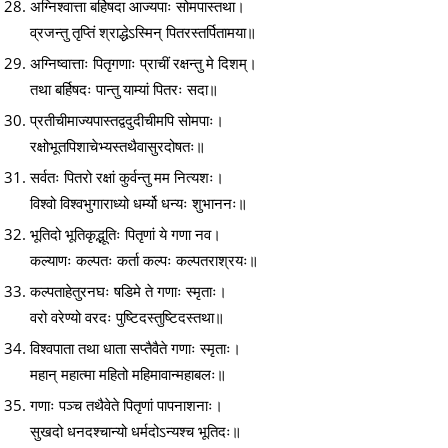
अग्निश्वात्ता बर्हिषदा आज्यपाः सोमपास्तथा।
व्रजन्तु तृप्तिं श्राद्धेऽस्मिन् पितरस्तर्पितामया॥
अग्निष्वात्ताः पितृगणाः प्राचीं रक्षन्तु मे दिशम्।
तथा बर्हिषदः पान्तु याम्यां पितरः सदा॥
प्रतीचीमाज्यपास्तद्वदुदीचीमपि सोमपाः।
रक्षोभूतपिशाचेभ्यस्तथैवासुरदोषतः॥
सर्वतः पितरो रक्षां कुर्वन्तु मम नित्यशः।
विश्वो विश्वभुगाराध्यो धर्म्यो धन्यः शुभाननः॥
भूतिदो भूतिकृद्भूतिः पितृणां ये गणा नव।
कल्याणः कल्पतः कर्ता कल्पः कल्पतराश्रयः॥
कल्पताहेतुरनघः षडिमे ते गणाः स्मृताः।
वरो वरेण्यो वरदः पुष्टिदस्तुष्टिदस्तथा॥
विश्वपाता तथा धाता सप्तैवैते गणाः स्मृताः।
महान् महात्मा महितो महिमावान्महाबलः॥
गणाः पञ्च तथैवेते पितृणां पापनाशनाः।
सुखदो धनदश्चान्यो धर्मदोऽन्यश्च भूतिदः॥