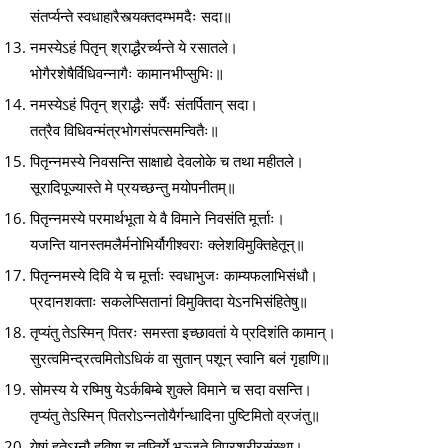
संतर्प्यन्ते स्वधाहारैस्त्यक्तदम्भमदैः सदा॥
नमस्येऽहं पितृन् श्राद्धैरर्च्यन्ते ये रसातले।
भोगैरशेषैर्विधिवन्नागैः कामानभीप्सुभिः॥
नमस्येऽहं पितृन् श्राद्धैः सर्पैः संतर्पितान् सदा।
तत्रैव विधिवन्मंत्रभोगसंपत्समन्वितैः॥
पितृन्नमस्ये निवसन्ति साक्षाद्ये देवलोके च तथा महीतले।
सूरादिपूज्यास्ते मे प्रयच्छन्तु मयोपनीतम्॥
पितृन्नमस्ये परमार्थभूता ये वै विमाने निवसंति मूर्त्ताः।
यजन्ति यानस्तमलैर्मनोभिर्यौगीश्वराः क्लेशविमुक्तिहेतून्॥
पितृन्नमस्ये दिवि ये च मूर्त्ताः स्वधाभुजः काम्यफलाभिसंधौ।
प्रदानशक्ताः सकलेप्सितानां विमुक्तिदा येऽनभिसंहितेषु॥
तृप्यंतु तेऽस्मिन् पितरः समस्ता इच्छावतां ये प्रदिशंति कामान्।
सुरत्वमिन्द्रत्वमितोऽधिकं वा सुतान् पशून् स्वानि बलं गृहाणि॥
सोमस्य ये रष्मिषु येऽर्कबिम्बे शुक्ले विमाने च सदा वसन्ति।
तृप्यंतु तेऽस्मिन् पितरोऽन्नतोयैर्गन्धादिना पुष्टिमितो व्रजंतु॥
येषां हुतेऽग्नौ हविषा च तृप्तिर्ये भुञ्जते विप्रशरीरसंस्था।