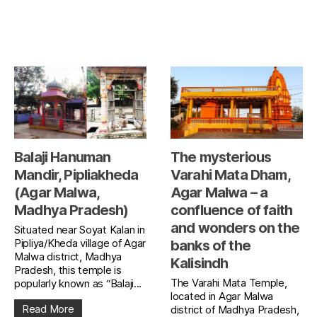
Balaji Hanuman
The mysterious
Mandir, Pipliakheda
Varahi Mata Dham,
(Agar Malwa,
Agar Malwa – a
Madhya Pradesh)
confluence of faith
and wonders on the
Situated near Soyat Kalan in
Pipliya/Kheda village of Agar
banks of the
Malwa district, Madhya
Kalisindh
Pradesh, this temple is
The Varahi Mata Temple,
popularly known as “Balaji...
located in Agar Malwa
Read More
district of Madhya Pradesh,