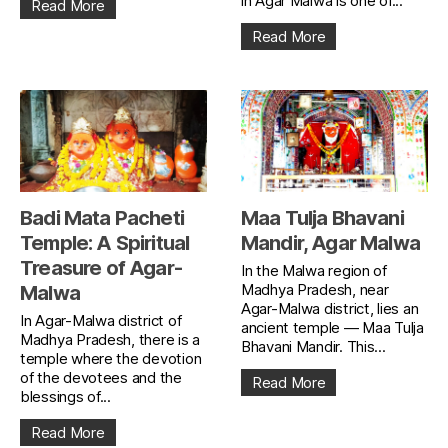
in Agar Malwa is one of...
Read More
Read More
Badi Mata Pacheti
Maa Tulja Bhavani
Temple: A Spiritual
Mandir, Agar Malwa
Treasure of Agar-
In the Malwa region of
Madhya Pradesh, near
Malwa
Agar-Malwa district, lies an
In Agar-Malwa district of
ancient temple — Maa Tulja
Madhya Pradesh, there is a
Bhavani Mandir. This...
temple where the devotion
of the devotees and the
Read More
blessings of...
Read More