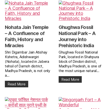
Nohata Jain Temple
Ghughwa Fossil
– A Confluence of
National Park – A
Faith, History and
Journey into
Miracles
Prehistoric India
Shri Digambar Jain Atishay
Ghughwa Fossil National
Kshetra, Adishwargiri
Park, located in Shahpura
(Nohata), located in Jabera
block of Dindori district,
tehsil of Damoh district,
Madhya Pradesh, is one of
Madhya Pradesh, is not only
the most unique natural...
a...
Read More
Read More