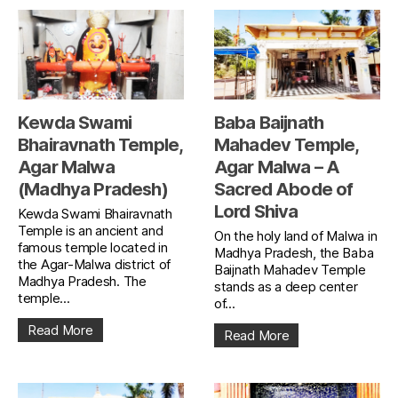
Kewda Swami
Baba Baijnath
Bhairavnath Temple,
Mahadev Temple,
Agar Malwa
Agar Malwa – A
(Madhya Pradesh)
Sacred Abode of
Lord Shiva
Kewda Swami Bhairavnath
Temple is an ancient and
On the holy land of Malwa in
famous temple located in
Madhya Pradesh, the Baba
the Agar-Malwa district of
Baijnath Mahadev Temple
Madhya Pradesh. The
stands as a deep center
temple...
of...
Read More
Read More