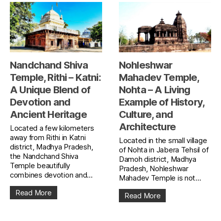
Nandchand Shiva
Nohleshwar
Temple, Rithi – Katni:
Mahadev Temple,
A Unique Blend of
Nohta – A Living
Devotion and
Example of History,
Ancient Heritage
Culture, and
Architecture
Located a few kilometers
away from Rithi in Katni
Located in the small village
district, Madhya Pradesh,
of Nohta in Jabera Tehsil of
the Nandchand Shiva
Damoh district, Madhya
Temple beautifully
Pradesh, Nohleshwar
combines devotion and...
Mahadev Temple is not...
Read More
Read More