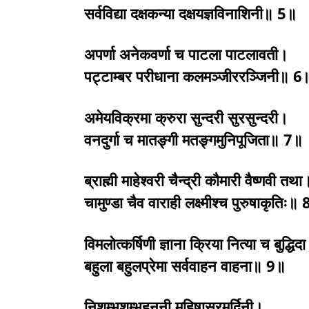
सर्वविद्या दक्षकन्या दक्षयज्ञविनाशिनी॥ 5॥
अपर्णा अनेकवर्णा च पाटला पाटलावती।
पट्टाम्बर परीधाना कलमञ्जीररञ्जिनी॥ 6
अमेयविक्रमा क्रुरा सुन्दरी सुरसुन्दरी।
वनदुर्गा च मातङ्गी मतङ्गमुनिपूजिता॥ 7॥
ब्राह्मी माहेश्वरी चैन्द्री कौमारी वैष्णवी तथा
चामुण्डा चैव वाराही लक्ष्मीश्च पुरुषाकृतिः॥
विमलोत्कर्षिणी ज्ञाना क्रिया नित्या च बुद्धिद
बहुला बहुलप्रेमा सर्ववाहन वाहना॥ 9॥
निशुम्भशुम्भहननी महिषासुरमर्दिनी।