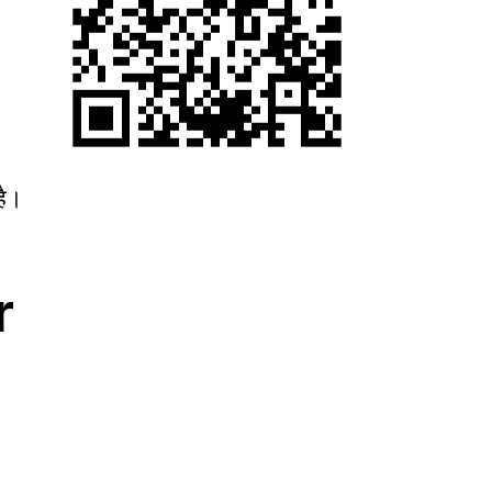
है।
r