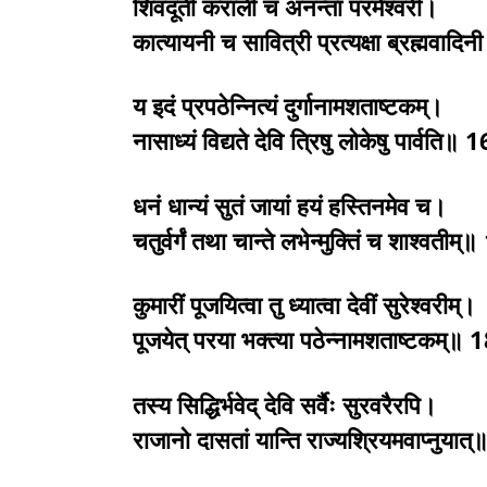
शिवदूती कराली च अनन्ता परमेश्वरी।
कात्यायनी च सावित्री प्रत्यक्षा ब्रह्मवाद
य इदं प्रपठेन्नित्यं दुर्गानामशताष्टकम्।
नासाध्यं विद्यते देवि त्रिषु लोकेषु पार्वति॥ 
धनं धान्यं सुतं जायां हयं हस्तिनमेव च।
चतुर्वर्गं तथा चान्ते लभेन्मुक्तिं च शाश्वतीम
कुमारीं पूजयित्वा तु ध्यात्वा देवीं सुरेश्वरीम्।
पूजयेत् परया भक्त्या पठेन्नामशताष्टकम्॥
तस्य सिद्धिर्भवेद् देवि सर्वैः सुरवरैरपि।
राजानो दासतां यान्ति राज्यश्रियमवाप्नुया