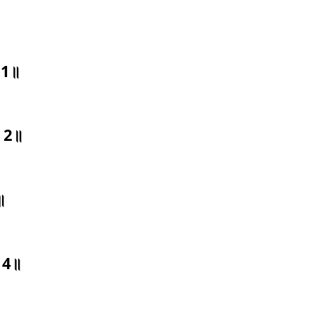
॥ 1॥
ी॥ 2॥
3॥
॥ 4॥