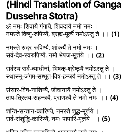
(Hindi Translation of Ganga
Dussehra Stotra)
ॐ नमः शिवायै गंगायै, शिवदायै नमो नमः ।
नमस्ते विष्णु-रुपिण्यै, ब्रह्म-मूर्त्यै नमोऽस्तु ते ।।
(1)
नमस्ते रुद्र-रुपिण्यै, शांकर्यै ते नमो नमः ।
सर्व-देव-स्वरुपिण्यै, नमो भेषज-मूर्त्तये ।।
(2)
सर्वस्य सर्व-व्याधीनां, भिषक्-श्रेष्ठ्यै नमोऽस्तु ते ।
स्थास्नु-जंगम-सम्भूत-विष-हन्त्र्यै नमोऽस्तु ते ।।
(3)
संसार-विष-नाशिन्यै, जीवानायै नमोऽस्तु ते ।
ताप-त्रितय-संहन्त्र्यै, प्राणश्यै ते नमो नमः ।।
(4)
शन्ति-सन्तान-कारिण्यै, नमस्ते शुद्ध-मूर्त्तये ।
सर्व-संशुद्धि-कारिण्यै, नमः पापारि-मूर्त्तये ।।
(5)
भुक्ति-मुक्ति-प्रदायिन्यै, भद्रदायै नमो नमः ।