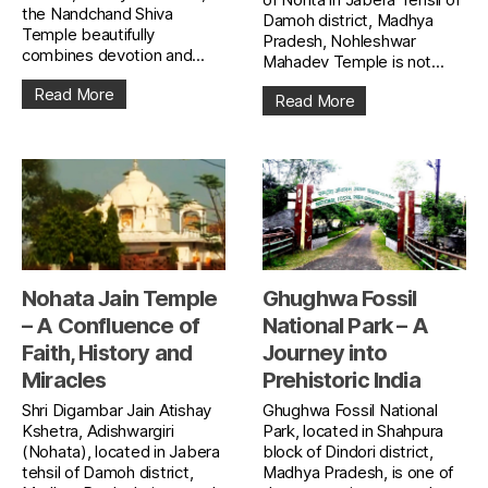
the Nandchand Shiva
Damoh district, Madhya
Temple beautifully
Pradesh, Nohleshwar
combines devotion and...
Mahadev Temple is not...
Read More
Read More
Nohata Jain Temple
Ghughwa Fossil
– A Confluence of
National Park – A
Faith, History and
Journey into
Miracles
Prehistoric India
Shri Digambar Jain Atishay
Ghughwa Fossil National
Kshetra, Adishwargiri
Park, located in Shahpura
(Nohata), located in Jabera
block of Dindori district,
tehsil of Damoh district,
Madhya Pradesh, is one of