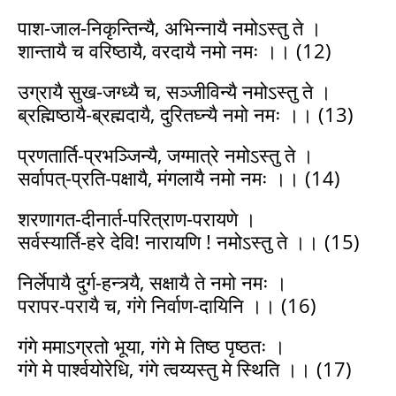
पाश-जाल-निकृन्तिन्यै, अभिन्नायै नमोऽस्तु ते ।
शान्तायै च वरिष्ठायै, वरदायै नमो नमः ।। (12)
उग्रायै सुख-जग्ध्यै च, सञ्जीविन्यै नमोऽस्तु ते ।
ब्रह्मिष्ठायै-ब्रह्मदायै, दुरितघ्न्यै नमो नमः ।। (13)
प्रणतार्ति-प्रभञ्जिन्यै, जग्मात्रे नमोऽस्तु ते ।
सर्वापत्-प्रति-पक्षायै, मंगलायै नमो नमः ।। (14)
शरणागत-दीनार्त-परित्राण-परायणे ।
सर्वस्यार्ति-हरे देवि! नारायणि ! नमोऽस्तु ते ।। (15)
निर्लेपायै दुर्ग-हन्त्र्यै, सक्षायै ते नमो नमः ।
परापर-परायै च, गंगे निर्वाण-दायिनि ।। (16)
गंगे ममाऽग्रतो भूया, गंगे मे तिष्ठ पृष्ठतः ।
गंगे मे पार्श्वयोरेधि, गंगे त्वय्यस्तु मे स्थिति ।। (17)