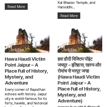
Kal Bhairav Temple, and
Read More
Harsiddhi...
Read More
Hawa Haudi Victim
हवा हौदी विक्टिम पॉइंट
Point Jaipur – A
जयपुर – इतिहास, रहस्य और
Place Full of History,
रोमांच से भरपूर जगह
Mystery, and
(Hawa Haudi Victim
Adventure
Point Jaipur – A
Place Full of History,
Every corner of Rajasthan
echoes with history. Jaipur
Mystery, and
city is world-famous for its
Adventure)
forts, havelis, and historical