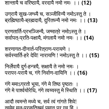
शान्तायै च वरिष्ठायै, वरदायै नमो नमः ।।
(12)
उग्रायै सुख-जग्ध्यै च, सञ्जीविन्यै नमोऽस्तु ते ।
ब्रह्मिष्ठायै-ब्रह्मदायै, दुरितघ्न्यै नमो नमः ।।
(13)
प्रणतार्ति-प्रभञ्जिन्यै, जग्मात्रे नमोऽस्तु ते ।
सर्वापत्-प्रति-पक्षायै, मंगलायै नमो नमः ।।
(14)
शरणागत-दीनार्त-परित्राण-परायणे ।
सर्वस्यार्ति-हरे देवि! नारायणि ! नमोऽस्तु ते ।।
(15)
निर्लेपायै दुर्ग-हन्त्र्यै, सक्षायै ते नमो नमः ।
परापर-परायै च, गंगे निर्वाण-दायिनि ।।
(16)
गंगे ममाऽग्रतो भूया, गंगे मे तिष्ठ पृष्ठतः ।
गंगे मे पार्श्वयोरेधि, गंगे त्वय्यस्तु मे स्थिति ।।
(17)
आदौ त्वमन्ते मध्ये च, सर्व त्वं गांगते शिवे!
त्वमेव मूल-प्रकृतिस्त्वं पुमान् पर एव हि ।