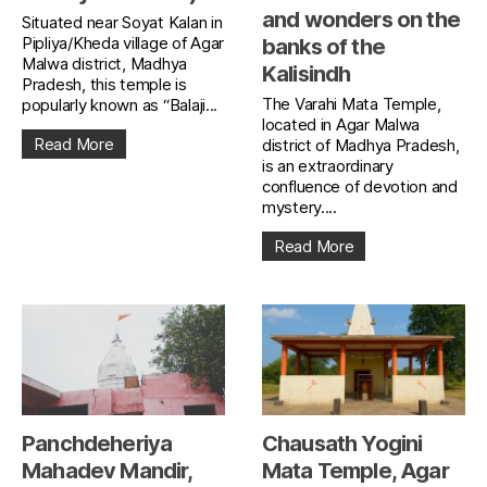
and wonders on the
Situated near Soyat Kalan in
Pipliya/Kheda village of Agar
banks of the
Malwa district, Madhya
Kalisindh
Pradesh, this temple is
The Varahi Mata Temple,
popularly known as “Balaji...
located in Agar Malwa
Read More
district of Madhya Pradesh,
is an extraordinary
confluence of devotion and
mystery....
Read More
Panchdeheriya
Chausath Yogini
Mahadev Mandir,
Mata Temple, Agar