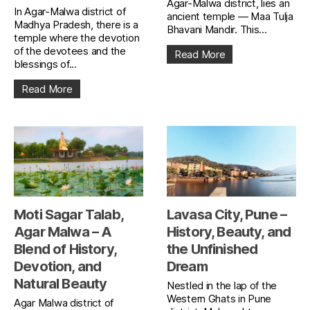
Agar-Malwa district, lies an
In Agar-Malwa district of
ancient temple — Maa Tulja
Madhya Pradesh, there is a
Bhavani Mandir. This...
temple where the devotion
of the devotees and the
Read More
blessings of...
Read More
Moti Sagar Talab,
Lavasa City, Pune –
Agar Malwa – A
History, Beauty, and
Blend of History,
the Unfinished
Devotion, and
Dream
Natural Beauty
Nestled in the lap of the
Western Ghats in Pune
Agar Malwa district of