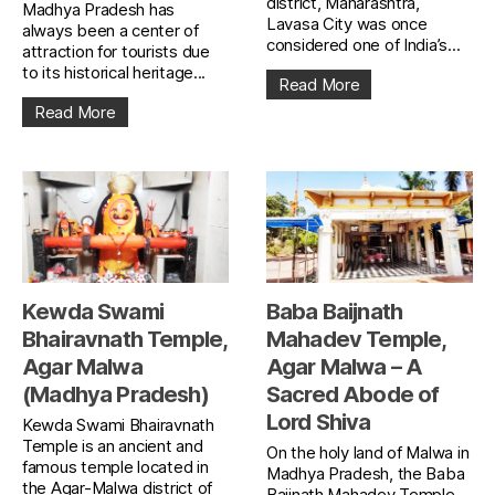
district, Maharashtra,
Madhya Pradesh has
Lavasa City was once
always been a center of
considered one of India’s...
attraction for tourists due
to its historical heritage...
Read More
Read More
Kewda Swami
Baba Baijnath
Bhairavnath Temple,
Mahadev Temple,
Agar Malwa
Agar Malwa – A
(Madhya Pradesh)
Sacred Abode of
Lord Shiva
Kewda Swami Bhairavnath
Temple is an ancient and
On the holy land of Malwa in
famous temple located in
Madhya Pradesh, the Baba
the Agar-Malwa district of
Baijnath Mahadev Temple