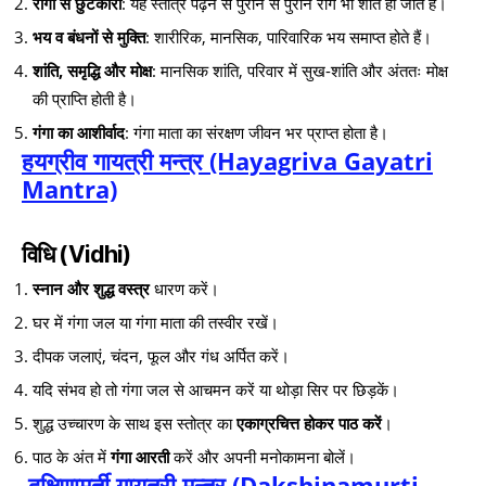
रोगों से छुटकारा
: यह स्तोत्र पढ़ने से पुराने से पुराने रोग भी शांत हो जाते हैं।
भय व बंधनों से मुक्ति
: शारीरिक, मानसिक, पारिवारिक भय समाप्त होते हैं।
शांति, समृद्धि और मोक्ष
: मानसिक शांति, परिवार में सुख-शांति और अंततः मोक्ष
की प्राप्ति होती है।
गंगा का आशीर्वाद
: गंगा माता का संरक्षण जीवन भर प्राप्त होता है।
हयग्रीव गायत्री मन्त्र (Hayagriva Gayatri
Mantra)
विधि (Vidhi)
स्नान और शुद्ध वस्त्र
धारण करें।
घर में गंगा जल या गंगा माता की तस्वीर रखें।
दीपक जलाएं, चंदन, फूल और गंध अर्पित करें।
यदि संभव हो तो गंगा जल से आचमन करें या थोड़ा सिर पर छिड़कें।
शुद्ध उच्चारण के साथ इस स्तोत्र का
एकाग्रचित्त होकर पाठ करें
।
पाठ के अंत में
गंगा आरती
करें और अपनी मनोकामना बोलें।
दक्षिणामूर्ती गायत्री मन्त्र (Dakshinamurti