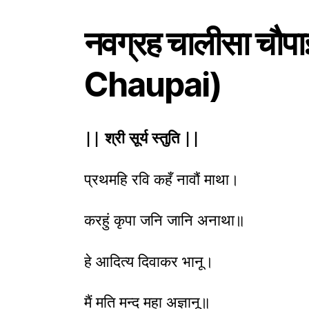
नवग्रह चालीसा चौ
Chaupai)
|| श्री सूर्य स्तुति ||
प्रथमहि रवि कहँ नावौं माथा।
करहुं कृपा जनि जानि अनाथा॥
हे आदित्य दिवाकर भानू।
मैं मति मन्द महा अज्ञानू॥