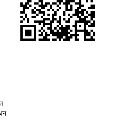
का
 धन