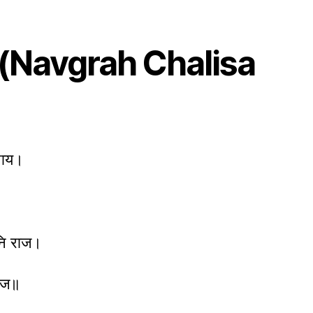
हा (Navgrah Chalisa
नाय।
नि राज।
 आज॥