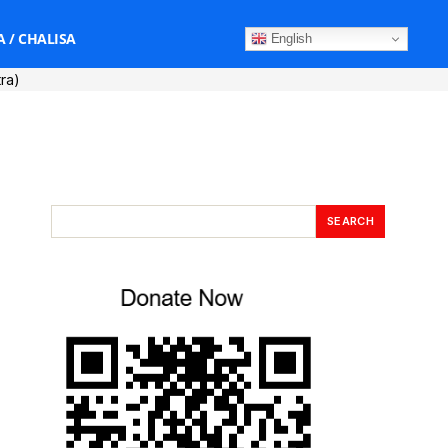
 / CHALISA
English
tra)
SEARCH