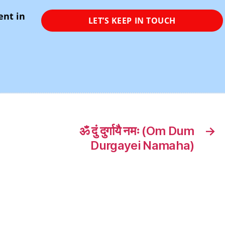
ent in
ॐ दुं दुर्गायै नमः (Om Dum
→
Durgayei Namaha)