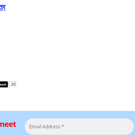
त्र
20
 meet