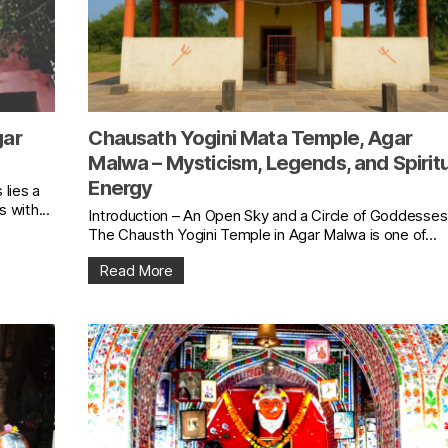
gar
Chausath Yogini Mata Temple, Agar
Malwa – Mysticism, Legends, and Spiritu
Energy
 lies a
 with...
Introduction – An Open Sky and a Circle of Goddesses
The Chausth Yogini Temple in Agar Malwa is one of...
Read More