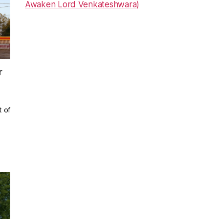
Awaken Lord Venkateshwara)
r
t of