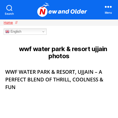
Menu
Search
Home
//
English
wwf water park & resort ujjain
TAG:
photos
Categories
WWF WATER PARK & RESORT, UJJAIN – A
PERFECT BLEND OF THRILL, COOLNESS &
FUN