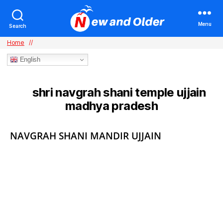
Menu
Search
Home
//
English
shri navgrah shani temple ujjain
TAG:
madhya pradesh
Categories
NAVGRAH SHANI MANDIR UJJAIN