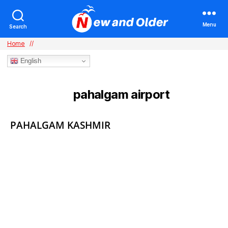
Menu
Search
Home
//
English
pahalgam airport
TAG:
Categories
PAHALGAM KASHMIR