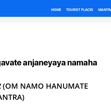
HOME
TOURIST PLACES
MANTRA
avate anjaneyaya namaha
Categories
य मंत्र (OM NAMO HANUMATE
ANTRA)