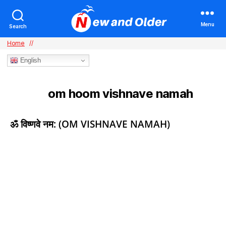
Menu
Search
Home
//
English
om hoom vishnave namah​
TAG:
Categories
ॐ विष्णवे नम: (OM VISHNAVE NAMAH)