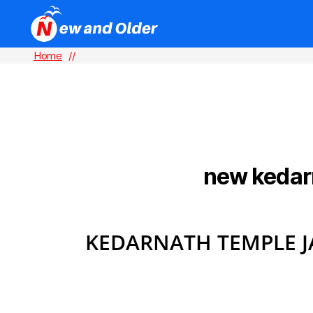
Home
//
new kedarn
TAG:
KEDARNATH TEMPLE 