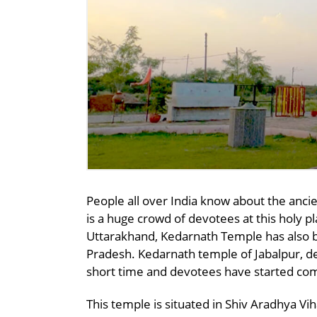
People all over India know about the anc
is a huge crowd of devotees at this holy p
Uttarakhand, Kedarnath Temple has also b
Pradesh. Kedarnath temple of Jabalpur, d
short time and devotees have started com
This temple is situated in Shiv Aradhya Vi