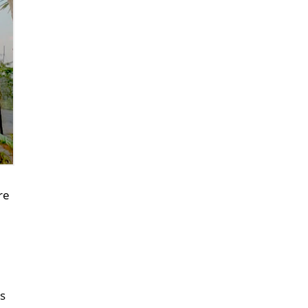
re
as