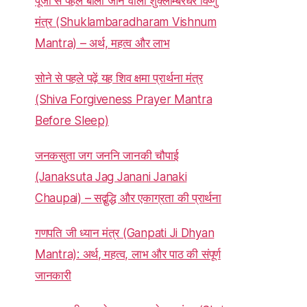
पूजा से पहले बोला जाने वाला शुक्लाम्बरधरं विष्णुं
मंत्र (Shuklambaradharam Vishnum
Mantra) – अर्थ, महत्व और लाभ
सोने से पहले पढ़ें यह शिव क्षमा प्रार्थना मंत्र
(Shiva Forgiveness Prayer Mantra
Before Sleep)
जनकसुता जग जननि जानकी चौपाई
(Janaksuta Jag Janani Janaki
Chaupai) – सद्बुद्धि और एकाग्रता की प्रार्थना
गणपति जी ध्यान मंत्र (Ganpati Ji Dhyan
Mantra): अर्थ, महत्व, लाभ और पाठ की संपूर्ण
जानकारी