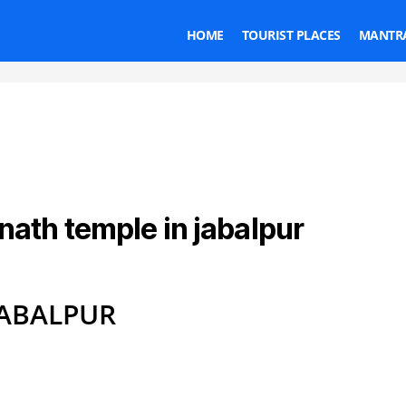
HOME
TOURIST PLACES
MANTRA
ath temple in jabalpur
Categories
JABALPUR