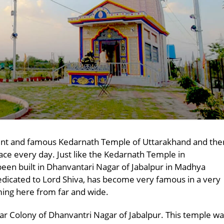
ient and famous Kedarnath Temple of Uttarakhand and the
lace every day. Just like the Kedarnath Temple in
een built in Dhanvantari Nagar of Jabalpur in Madhya
edicated to Lord Shiva, has become very famous in a very
ing here from far and wide.
har Colony of Dhanvantri Nagar of Jabalpur. This temple w