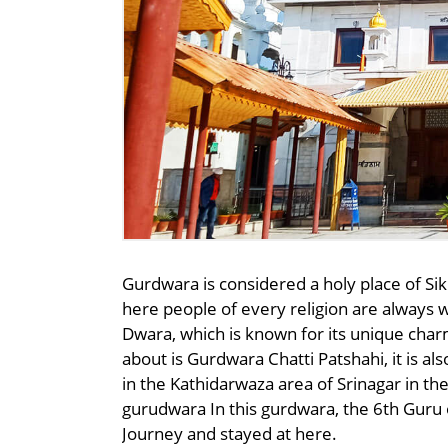
Gurdwara is considered a holy place of Sikhs
here people of every religion are always 
Dwara, which is known for its unique cha
about is Gurdwara Chatti Patshahi, it is a
in the Kathidarwaza area of ​​Srinagar in th
gurudwara In this gurdwara, the 6th Guru
Journey and stayed at here.