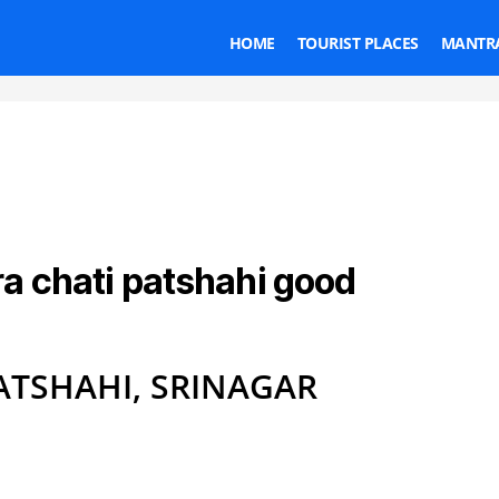
HOME
TOURIST PLACES
MANTRA
a chati patshahi good
Categories
TSHAHI, SRINAGAR