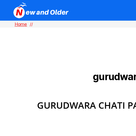
Home
//
gurudwar
TAG:
GURUDWARA CHATI PA