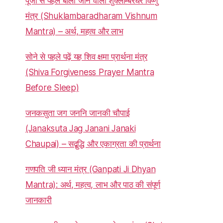
पूजा से पहले बोला जाने वाला शुक्लाम्बरधरं विष्णुं
मंत्र (Shuklambaradharam Vishnum
Mantra) – अर्थ, महत्व और लाभ
सोने से पहले पढ़ें यह शिव क्षमा प्रार्थना मंत्र
(Shiva Forgiveness Prayer Mantra
Before Sleep)
जनकसुता जग जननि जानकी चौपाई
(Janaksuta Jag Janani Janaki
Chaupai) – सद्बुद्धि और एकाग्रता की प्रार्थना
गणपति जी ध्यान मंत्र (Ganpati Ji Dhyan
Mantra): अर्थ, महत्व, लाभ और पाठ की संपूर्ण
जानकारी