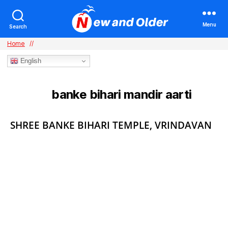
Menu
Search
Home
//
English
banke bihari mandir aarti
TAG:
Categories
SHREE BANKE BIHARI TEMPLE, VRINDAVAN