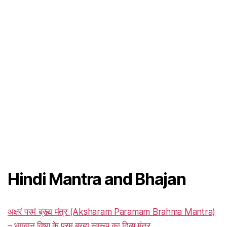
Hindi Mantra and Bhajan
अक्षरं परमं ब्रह्म मंत्र (Aksharam Paramam Brahma Mantra)
– भगवान विष्णु के परम ब्रह्म स्वरूप का दिव्य मंत्र